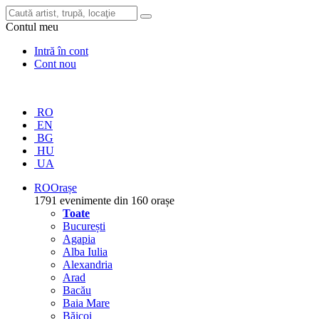
Contul meu
Intră în cont
Cont nou
RO
EN
BG
HU
UA
RO
Orașe
1791 evenimente din 160 orașe
Toate
București
Agapia
Alba Iulia
Alexandria
Arad
Bacău
Baia Mare
Băicoi