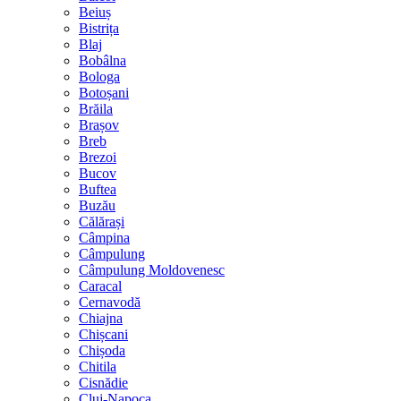
Beiuș
Bistrița
Blaj
Bobâlna
Bologa
Botoșani
Brăila
Brașov
Breb
Brezoi
Bucov
Buftea
Buzău
Călărași
Câmpina
Câmpulung
Câmpulung Moldovenesc
Caracal
Cernavodă
Chiajna
Chișcani
Chișoda
Chitila
Cisnădie
Cluj-Napoca