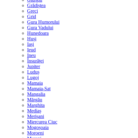
Grădiștea
Greci
Grid
Gura Humorului
Gura Vadului
Hunedoara
Huși
Iași
Ieud
Ineu
Însurăței
Jupiter
Luduș
Lugoj
Mamaia
Mamaia-Sat
Mangalia
Mărgău
Marghita
Mediaș
Merișani
Miercurea Ciuc
Mogoșoaia
Moroeni