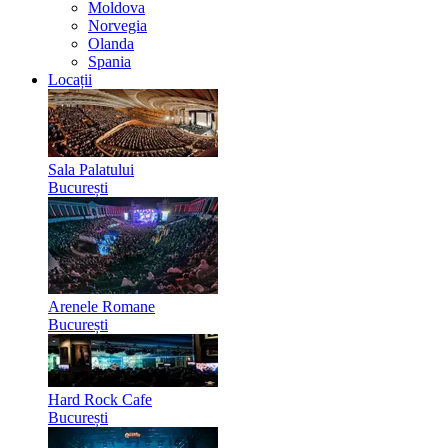
Moldova
Norvegia
Olanda
Spania
Locații
Sala Palatului
București
Arenele Romane
București
Hard Rock Cafe
București