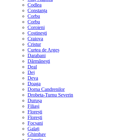
Codlea
Constanța
Corbu
Corbu
Coroieni
Costinești
Craiova
Cristur
Curtea de Argeș
Darabani
Dărmănești
Deal
Dej
Deva
Doaga
Dorna Candrenilor
Drobeta-Turnu Severin
Durușa
Filiași
Florești
Florești
Focșani
Galați
Ghimbav
Giurgiu