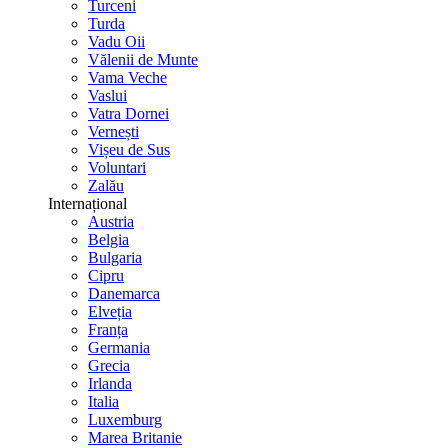
Turceni
Turda
Vadu Oii
Vălenii de Munte
Vama Veche
Vaslui
Vatra Dornei
Vernești
Vișeu de Sus
Voluntari
Zalău
Internațional
Austria
Belgia
Bulgaria
Cipru
Danemarca
Elveția
Franța
Germania
Grecia
Irlanda
Italia
Luxemburg
Marea Britanie