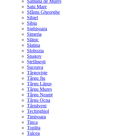
Sântana de Mureș
Satu Mare
Sfântu Gheorghe
Sibiel
Sibiu
Sighișoara
Simeria
Slănic
Slatina
Slobozia
Snagov
Ștefănești
Suceava
Târgoviște
Târgu Jiu
Târgu Lăpuș
Târgu Mureș
Târgu Neamț
Târgu Ocna
Târnăveni
Techirghiol
Timișoara
Tinca
Toplița
Tulcea