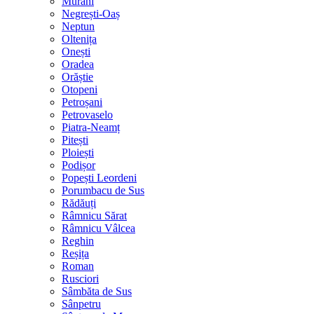
Murani
Negrești-Oaș
Neptun
Oltenița
Onești
Oradea
Orăștie
Otopeni
Petroșani
Petrovaselo
Piatra-Neamț
Pitești
Ploiești
Podișor
Popești Leordeni
Porumbacu de Sus
Rădăuți
Râmnicu Sărat
Râmnicu Vâlcea
Reghin
Reșița
Roman
Rusciori
Sâmbăta de Sus
Sânpetru