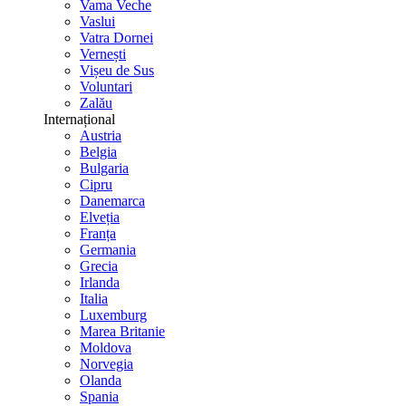
Vama Veche
Vaslui
Vatra Dornei
Vernești
Vișeu de Sus
Voluntari
Zalău
Internațional
Austria
Belgia
Bulgaria
Cipru
Danemarca
Elveția
Franța
Germania
Grecia
Irlanda
Italia
Luxemburg
Marea Britanie
Moldova
Norvegia
Olanda
Spania