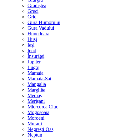
Grădiștea
Greci
Grid
Gura Humorului
Gura Vadului
Hunedoara
Huși
Iași
Ieud
Însurăței
Jupiter
Lugoj
Mamaia
Mamaia-Sat
Mangalia
Marghita
Mediaș
Merișani
Miercurea Ciuc
Mogoșoaia
Moroeni
Murani
Negrești-Oaș
Neptun