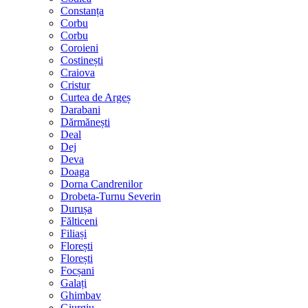
Constanța
Corbu
Corbu
Coroieni
Costinești
Craiova
Cristur
Curtea de Argeș
Darabani
Dărmănești
Deal
Dej
Deva
Doaga
Dorna Candrenilor
Drobeta-Turnu Severin
Durușa
Fălticeni
Filiași
Florești
Florești
Focșani
Galați
Ghimbav
Giurgiu