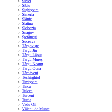
Sibiel
Sibiu
Sighișoara
Simeria
Slănic
Slatina
Slobozia
Snagov
Ștefănești
Suceava
Târgoviște
Târgu Jiu
Târgu Lăpuș
Târgu Mureș
Târgu Neamț
Târgu Ocna
Târnăveni
Techirghiol
Timișoara
Tinca
Tulcea
Turceni
Turda
Vadu Oii
Vălenii de Munte