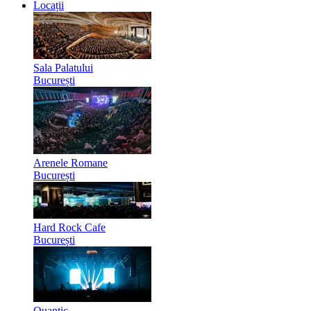
Locații
Sala Palatului
București
Arenele Romane
București
Hard Rock Cafe
București
Quantic