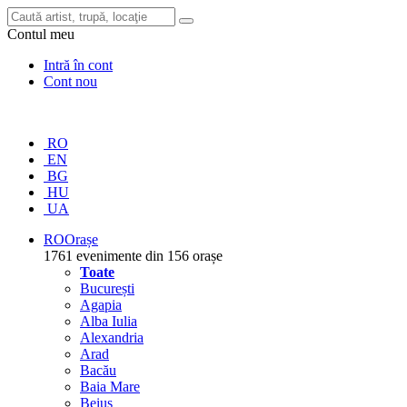
Contul meu
Intră în cont
Cont nou
RO
EN
BG
HU
UA
RO
Orașe
1761 evenimente din 156 orașe
Toate
București
Agapia
Alba Iulia
Alexandria
Arad
Bacău
Baia Mare
Beiuș