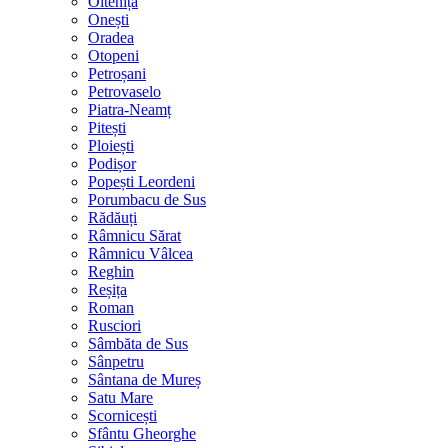
Oltenița
Onești
Oradea
Otopeni
Petroșani
Petrovaselo
Piatra-Neamț
Pitești
Ploiești
Podișor
Popești Leordeni
Porumbacu de Sus
Rădăuți
Râmnicu Sărat
Râmnicu Vâlcea
Reghin
Reșița
Roman
Rusciori
Sâmbăta de Sus
Sânpetru
Sântana de Mureș
Satu Mare
Scornicești
Sfântu Gheorghe