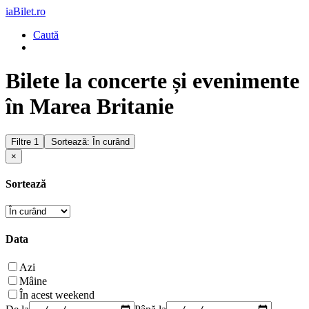
iaBilet.ro
Caută
Bilete la concerte și evenimente
în Marea Britanie
Filtre
1
Sortează: În curând
×
Sortează
Data
Azi
Mâine
În acest weekend
De la
Până la