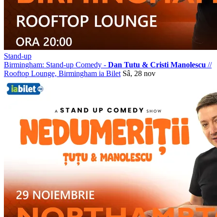
Stand-up
Birmingham: Stand-up Comedy -
Dan Tutu & Cristi Manolescu
//
Rooftop Lounge, Birmingham
ia Bilet
Sâ, 28 nov