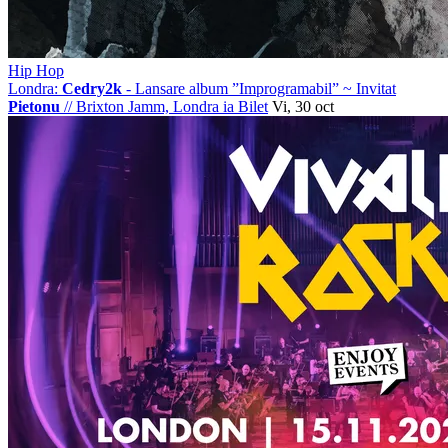
Hip Hop
Londra:
Cedry2k
- Lansare album ”Improgramabil” ~ Invitat
Pietonu
//
Brixton Jamm, Londra
ia Bilet
Vi, 30 oct