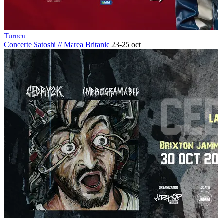
Turneu
Concerte Satoshi
//
Marea Britanie
23-25 oct