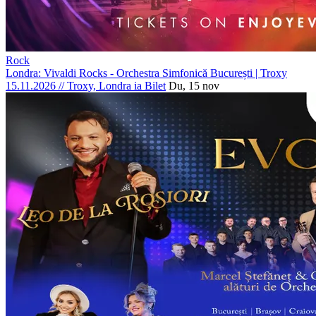
Rock
Londra: Vivaldi Rocks - Orchestra Simfonică București | Troxy
15.11.2026
//
Troxy, Londra
ia Bilet
Du, 15 nov