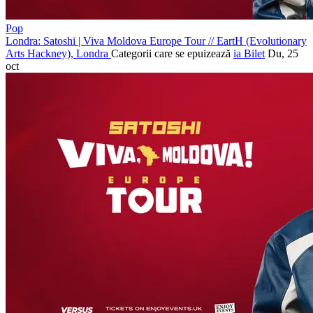
Pop
Londra: Satoshi | Viva Moldova Europe Tour
//
EartH (Evolutionary
Arts Hackney), Londra
Categorii care se epuizează
ia Bilet
Du, 25
oct