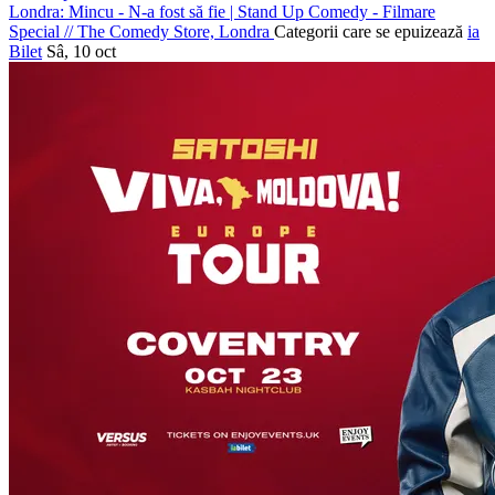
Londra: Mincu - N-a fost să fie | Stand Up Comedy - Filmare
Special
//
The Comedy Store, Londra
Categorii care se epuizează
ia
Bilet
Sâ, 10 oct