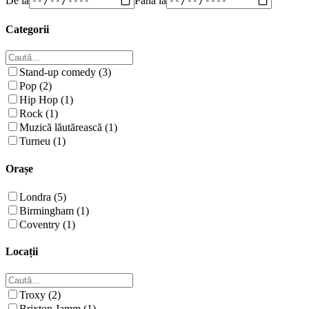
Categorii
Stand-up comedy (3)
Pop (2)
Hip Hop (1)
Rock (1)
Muzică lăutărească (1)
Turneu (1)
Orașe
Londra (5)
Birmingham (1)
Coventry (1)
Locații
Troxy (2)
Brixton Jamm (1)