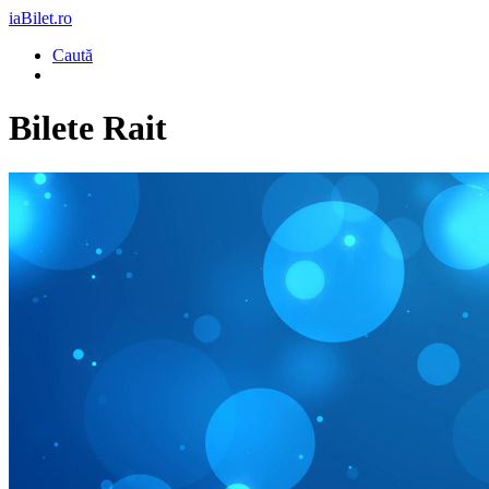
iaBilet.ro
Caută
Bilete
Rait