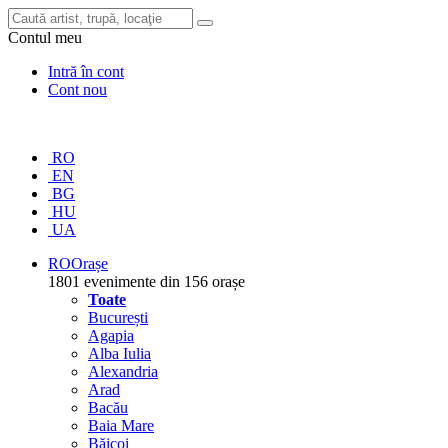
Contul meu
Intră în cont
Cont nou
RO
EN
BG
HU
UA
RO
Orașe
1801 evenimente din 156 orașe
Toate
București
Agapia
Alba Iulia
Alexandria
Arad
Bacău
Baia Mare
Băicoi