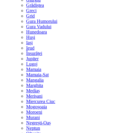
Grădiștea
Greci
Grid
Gura Humorului
Gura Vadului
Hunedoara
Huși
Iași
Ieud
Însurăței
Jupiter
Lugoj
Mamaia
Mamaia-Sat
Mangalia
Marghita
Mediaș
Merișani
Miercurea Ciuc
Mogoșoaia
Moroeni
Murani
Negrești-Oaș
Neptun