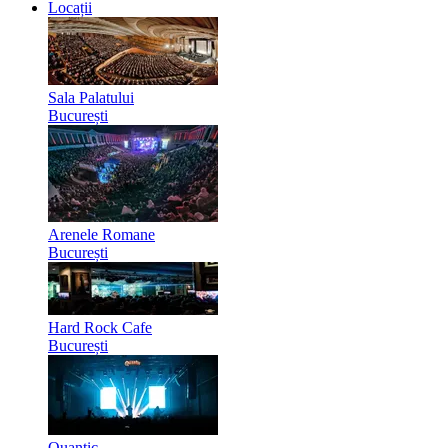
Locații
Sala Palatului
București
Arenele Romane
București
Hard Rock Cafe
București
Quantic