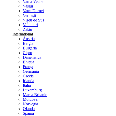
Vama Veche
Vaslui
Vatra Dornei
Vernești
Vișeu de Sus
Voluntari
Zalău
Internațional
Austria
Belgia
Bulgaria
Cipru
Danemarca
Elveția
Franța
Germania
Grecia
Irlanda
Italia
Luxemburg
Marea Britanie
Moldova
Norvegia
Olanda
Spania