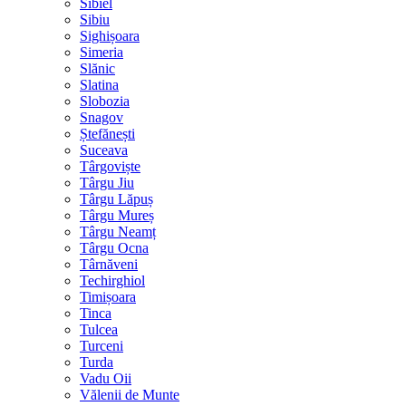
Sibiel
Sibiu
Sighișoara
Simeria
Slănic
Slatina
Slobozia
Snagov
Ștefănești
Suceava
Târgoviște
Târgu Jiu
Târgu Lăpuș
Târgu Mureș
Târgu Neamț
Târgu Ocna
Târnăveni
Techirghiol
Timișoara
Tinca
Tulcea
Turceni
Turda
Vadu Oii
Vălenii de Munte