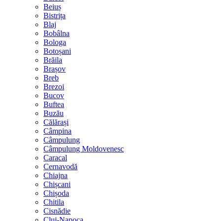
Beiuș
Bistrița
Blaj
Bobâlna
Bologa
Botoșani
Brăila
Brașov
Breb
Brezoi
Bucov
Buftea
Buzău
Călărași
Câmpina
Câmpulung
Câmpulung Moldovenesc
Caracal
Cernavodă
Chiajna
Chișcani
Chișoda
Chitila
Cisnădie
Cluj-Napoca