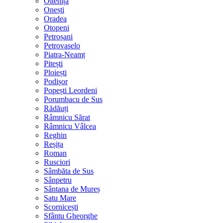
Oltenița
Onești
Oradea
Otopeni
Petroșani
Petrovaselo
Piatra-Neamț
Pitești
Ploiești
Podișor
Popești Leordeni
Porumbacu de Sus
Rădăuți
Râmnicu Sărat
Râmnicu Vâlcea
Reghin
Reșița
Roman
Rusciori
Sâmbăta de Sus
Sânpetru
Sântana de Mureș
Satu Mare
Scornicești
Sfântu Gheorghe