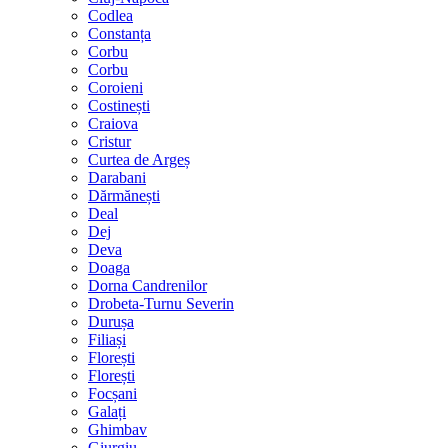
Codlea
Constanța
Corbu
Corbu
Coroieni
Costinești
Craiova
Cristur
Curtea de Argeș
Darabani
Dărmănești
Deal
Dej
Deva
Doaga
Dorna Candrenilor
Drobeta-Turnu Severin
Durușa
Filiași
Florești
Florești
Focșani
Galați
Ghimbav
Giurgiu