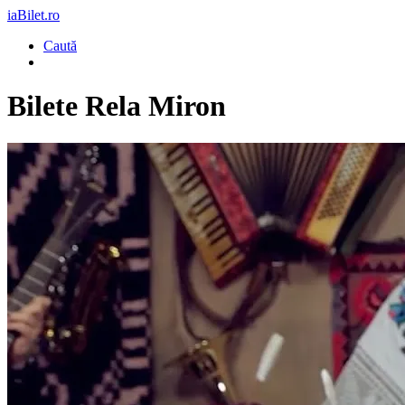
iaBilet.ro
Caută
Bilete
Rela Miron