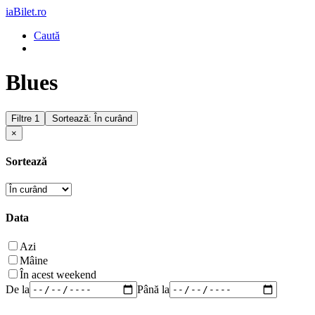
iaBilet.ro
Caută
Blues
Filtre
1
Sortează: În curând
×
Sortează
Data
Azi
Mâine
În acest weekend
De la
Până la