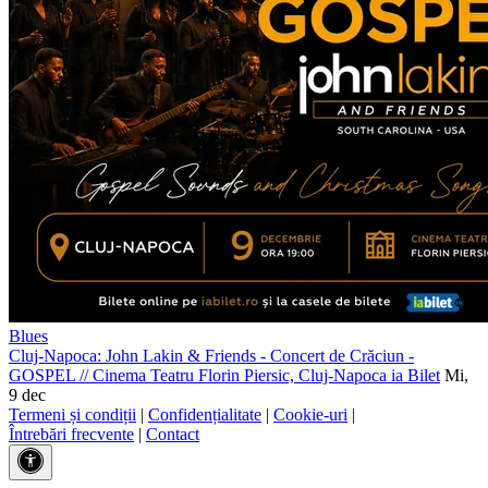
Blues
Cluj-Napoca: John Lakin & Friends - Concert de Crăciun -
GOSPEL
//
Cinema Teatru Florin Piersic, Cluj-Napoca
ia Bilet
Mi,
9 dec
Termeni și condiții
|
Confidențialitate
|
Cookie-uri
|
Întrebări frecvente
|
Contact