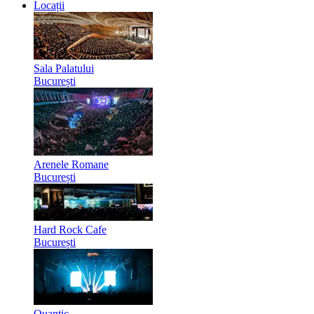
Locații
Sala Palatului
București
Arenele Romane
București
Hard Rock Cafe
București
Quantic