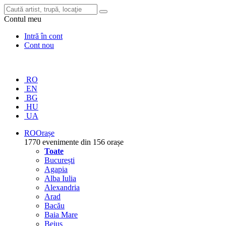
Contul meu
Intră în cont
Cont nou
RO
EN
BG
HU
UA
RO
Orașe
1770 evenimente din 156 orașe
Toate
București
Agapia
Alba Iulia
Alexandria
Arad
Bacău
Baia Mare
Beiuș