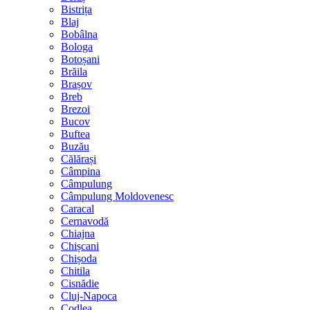
Bistrița
Blaj
Bobâlna
Bologa
Botoșani
Brăila
Brașov
Breb
Brezoi
Bucov
Buftea
Buzău
Călărași
Câmpina
Câmpulung
Câmpulung Moldovenesc
Caracal
Cernavodă
Chiajna
Chișcani
Chișoda
Chitila
Cisnădie
Cluj-Napoca
Codlea