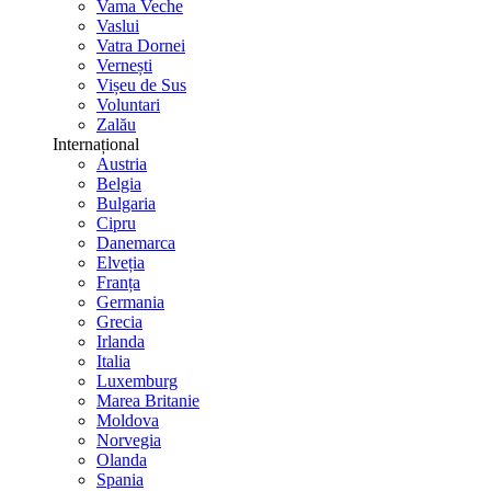
Vama Veche
Vaslui
Vatra Dornei
Vernești
Vișeu de Sus
Voluntari
Zalău
Internațional
Austria
Belgia
Bulgaria
Cipru
Danemarca
Elveția
Franța
Germania
Grecia
Irlanda
Italia
Luxemburg
Marea Britanie
Moldova
Norvegia
Olanda
Spania