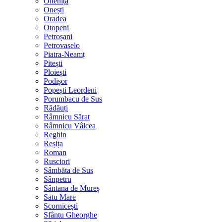
Oltenița
Onești
Oradea
Otopeni
Petroșani
Petrovaselo
Piatra-Neamț
Pitești
Ploiești
Podișor
Popești Leordeni
Porumbacu de Sus
Rădăuți
Râmnicu Sărat
Râmnicu Vâlcea
Reghin
Reșița
Roman
Rusciori
Sâmbăta de Sus
Sânpetru
Sântana de Mureș
Satu Mare
Scornicești
Sfântu Gheorghe