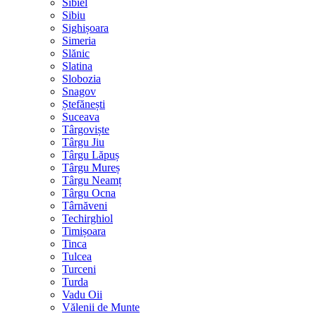
Sibiel
Sibiu
Sighișoara
Simeria
Slănic
Slatina
Slobozia
Snagov
Ștefănești
Suceava
Târgoviște
Târgu Jiu
Târgu Lăpuș
Târgu Mureș
Târgu Neamț
Târgu Ocna
Târnăveni
Techirghiol
Timișoara
Tinca
Tulcea
Turceni
Turda
Vadu Oii
Vălenii de Munte