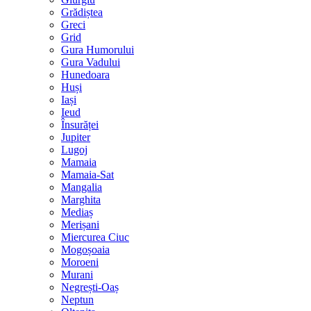
Grădiștea
Greci
Grid
Gura Humorului
Gura Vadului
Hunedoara
Huși
Iași
Ieud
Însurăței
Jupiter
Lugoj
Mamaia
Mamaia-Sat
Mangalia
Marghita
Mediaș
Merișani
Miercurea Ciuc
Mogoșoaia
Moroeni
Murani
Negrești-Oaș
Neptun