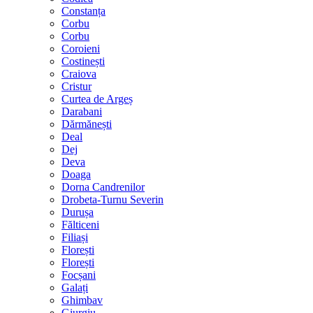
Constanța
Corbu
Corbu
Coroieni
Costinești
Craiova
Cristur
Curtea de Argeș
Darabani
Dărmănești
Deal
Dej
Deva
Doaga
Dorna Candrenilor
Drobeta-Turnu Severin
Durușa
Fălticeni
Filiași
Florești
Florești
Focșani
Galați
Ghimbav
Giurgiu