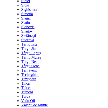
Sibiel
Sibiu
Sighișoara
Simeria
Slănic
Slatina
Slobozia
Snagov
Ștefănești
Suceava
Târgoviște
Târgu Jiu
Târgu Lăpuș
Târgu Mureș
Târgu Neamț
Târgu Ocna
Târnăveni
Techirghiol
Timișoara
Tinca
Tulcea
Turceni
Turda
Vadu Oii
Vălenii de Munte