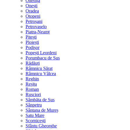
Oltenița
Onești
Oradea
Otopeni
Petroșani
Petrovaselo
Piatra-Neamț
Pitești
Ploiești
Podișor
Popești Leordeni
Porumbacu de Sus
Rădăuți
Râmnicu Sărat
Râmnicu Vâlcea
Reghin
Reșița
Roman
Rusciori
Sâmbăta de Sus
Sânpetru
Sântana de Mureș
Satu Mare
Scornicești
Sfântu Gheorghe