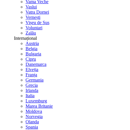
Vama Veche
Vaslui
Vatra Dornei
Vernești
Vișeu de Sus
Voluntari
Zalău
Internațional
Austria
Belgia
Bulgaria
Cipru
Danemarca
Elveția
Franța
Germania
Grecia
Irlanda
Italia
Luxemburg
Marea Britanie
Moldova
Norvegia
Olanda
Spania