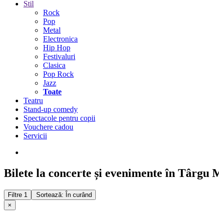
Stil
Rock
Pop
Metal
Electronica
Hip Hop
Festivaluri
Clasica
Pop Rock
Jazz
Toate
Teatru
Stand-up comedy
Spectacole pentru copii
Vouchere cadou
Servicii
Bilete la concerte și evenimente în Târgu
Filtre
1
Sortează: În curând
×