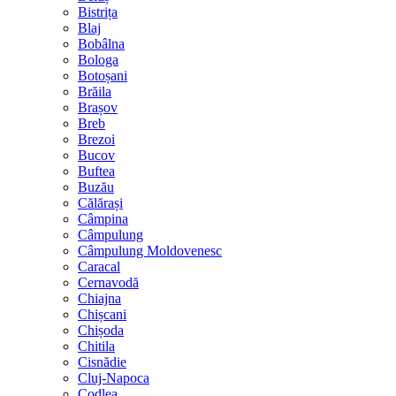
Bistrița
Blaj
Bobâlna
Bologa
Botoșani
Brăila
Brașov
Breb
Brezoi
Bucov
Buftea
Buzău
Călărași
Câmpina
Câmpulung
Câmpulung Moldovenesc
Caracal
Cernavodă
Chiajna
Chișcani
Chișoda
Chitila
Cisnădie
Cluj-Napoca
Codlea