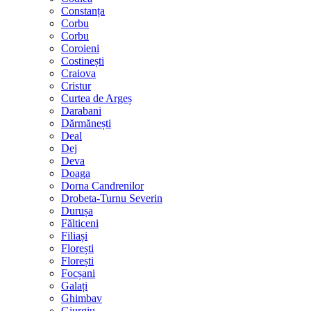
Constanța
Corbu
Corbu
Coroieni
Costinești
Craiova
Cristur
Curtea de Argeș
Darabani
Dărmănești
Deal
Dej
Deva
Doaga
Dorna Candrenilor
Drobeta-Turnu Severin
Durușa
Fălticeni
Filiași
Florești
Florești
Focșani
Galați
Ghimbav
Giurgiu