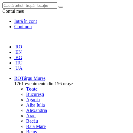
Contul meu
Intră în cont
Cont nou
RO
EN
BG
HU
UA
RO
Târgu Mureș
1761 evenimente din 156 orașe
Toate
București
Agapia
Alba Iulia
Alexandria
Arad
Bacău
Baia Mare
Beiuș