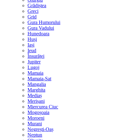
Grădiștea
Greci
Grid
Gura Humorului
Gura Vadului
Hunedoara
Huși
Iași
Ieud
Însurăței
Jupiter
Lugoj
Mamaia
Mamaia-Sat
Mangalia
Marghita
Mediaș
Merișani
Miercurea Ciuc
Mogoșoaia
Moroeni
Murani
Negrești-Oaș
Neptun