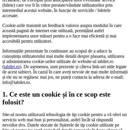
(bilete) care vor fi în viitor prestate/vândute utilizatorilor prin
intermediul acestui website, în funcție de serviciile / biletele
accesate.
Cookie-urile transmit un feedback valoros asupra modului în care
această pagină de internet este utilizată, permițând astfel
implementarea unor măsuri pentru a o face mai eficientă și mai
accesibilă pentru utilizatori.
Informațiile prezentate în continuare au scopul de a aduce la
cunoștința utilizatorului mai multe detalii despre plasarea, utilizarea
și administrarea cookie-urilor utilizate de website-ul iabilet.ro
(
iabilet.ro
). De asemenea, sunt prezente și câteva link-uri utile legate
de acest subiect. În cazul în care aveți nevoie de mai multe informații
și ele nu se regăsesc mai jos, ne puteți contacta la adresa de e-mail:
info@iabilet.ro
.
1. Ce este un cookie și în ce scop este
folosit?
Site-ul nostru utilizează tehnologia de tip cookie pentru a vă oferi un
serviciu web mai bun și personalizat, astfel încât să răspundă
nevoilor dvs. Datele stocate de fișierele de tip cookie utilizate pe