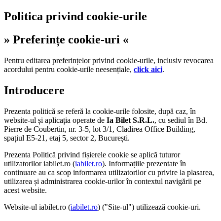
Politica privind cookie-urile
» Preferințe cookie-uri «
Pentru editarea preferințelor privind cookie-urile, inclusiv revocarea
acordului pentru cookie-urile neesențiale,
click aici
.
Introducere
Prezenta politică se referă la cookie-urile folosite, după caz, în
website-ul și aplicația operate de
Ia Bilet S.R.L.
, cu sediul în Bd.
Pierre de Coubertin, nr. 3-5, lot 3/1, Cladirea Office Building,
spațiul E5-21, etaj 5, sector 2, București.
Prezenta Politică privind fișierele cookie se aplică tuturor
utilizatorilor iabilet.ro (
iabilet.ro
). Informațiile prezentate în
continuare au ca scop informarea utilizatorilor cu privire la plasarea,
utilizarea și administrarea cookie-urilor în contextul navigării pe
acest website.
Website-ul iabilet.ro (
iabilet.ro
) ("Site-ul") utilizează cookie-uri.