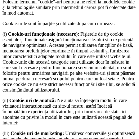
Folosim termenul "cookie"-uri pentru a ne referi la modulele cookie
și la tehnologiile similare prin intermediul cărora pot fi colectate date
în mod automat.
Cookie-urile sunt împărțite și utilizate după cum urmează:
(i)
Cookie-uri funcționale (necesare):
Fișierele de tip cookie
esențiale și funcționale asigură funcționarea site-ului și o experiență
de navigare optimizată. Acestea permit utilizarea funcțiilor de bază,
memorarea preferințelor exprimate în timpul sesiunii și furnizarea
unor caracteristici adaptate modului în care este utilizat website-ul.
Cookie-urile din această categorie sunt utilizate doar în măsura în
care sunt necesare pentru funcționarea serviciului solicitat, nu sunt
folosite pentru urmărirea navigării pe alte website-uri și sunt păstrate
numai pe durata necesară scopului pentru care au fost setate. Pentru
orice cookie ce nu este strict necesar funcționării site-ului, se solicită
consimțământul utilizatorului.
(ii)
Cookie-uri de analiză:
Ne ajută să înțelegem modul în care
vizitatorii interacționează cu site-ul nostru, astfel încât să
îmbunătățim experiența utilizatorilor, prin furnizarea de statistici
anonime cu privire la modul în care este utilizată această pagină de
internet;
(iii)
Cookie-uri de marketing:
Urmăresc conversiile și optimizează
reclamele, de exemplu prin anticiparea unor eventuale servicii