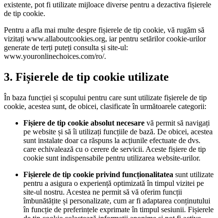
existente, pot fi utilizate mijloace diverse pentru a dezactiva fișierele
de tip cookie.
Pentru a afla mai multe despre fișierele de tip cookie, vă rugăm să
vizitați www.allaboutcookies.org, iar pentru setărilor cookie-urilor
generate de terți puteți consulta și site-ul:
www.youronlinechoices.com/ro/.
3. Fișierele de tip cookie utilizate
În baza funcției și scopului pentru care sunt utilizate fișierele de tip
cookie, acestea sunt, de obicei, clasificate în următoarele categorii:
Fișiere de tip cookie absolut necesare
vă permit să navigați
pe website și să îi utilizați funcțiile de bază. De obicei, acestea
sunt instalate doar ca răspuns la acțiunile efectuate de dvs.
care echivalează cu o cerere de servicii. Aceste fișiere de tip
cookie sunt indispensabile pentru utilizarea website-urilor.
Fișierele de tip cookie privind funcționalitatea
sunt utilizate
pentru a asigura o experiență optimizată în timpul vizitei pe
site-ul nostru. Acestea ne permit să vă oferim funcții
îmbunătățite și personalizate, cum ar fi adaptarea conținutului
în funcție de preferințele exprimate în timpul sesiunii. Fișierele