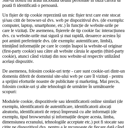
Site-ul nostru nu arată niciodată detalii personale în baza cărora să
poată fi identificată o persoană.
Un fișier de tip cookie reprezintă un mic fișier text care este stocat
și/sau citit de browser-ul dvs. web pe dispozitivul dvs. (de exemplu:
computer, laptop, smartphone, etc.) în funcție de website-urile pe
care le vizitați. De asemenea, fișierele de tip cookie fac interacțiunea
dvs. cu website-urile mai sigură și mai rapidă, deoarece acestea își
pot aminti preferințele dvs. (de exemplu: autentificare, limbă),
trimițând informațiile pe care le conțin înapoi la website-ul originar
(first-party cookie) sau către alt website căruia le aparțin (third-party
cookie), atunci când vizitați din nou website-ul respectiv utilizând
același dispozitiv.
De asemenea, folosim cookie-uri terțe - care sunt cookie-uri dintr-un
domeniu diferit de domeniul site-ului web pe care îl vizitați - pentru
a sprijini eforturile noastre de publicitate și marketing. Mai precis,
folosim cookie-uri și alte tehnologii de urmărire în următoarele
scopuri:
Modulele cookie, dispozitivele sau identificatorii online similari (de
exemplu, identificatorii de autentificare, identificatorii alocați
aleatoriu, identificatorii de rețea) împreună cu alte informații (de
exemplu, tipul browserului și informațiile despre acesta, limba,
dimensiunea ecranului, tehnologiile acceptate etc.) pot fi stocate sau
citite pe dispozitivul dvs. pentru a le recunoaște de fiecare dată când