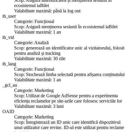
Scop: Asigură autentificarea și menținerea sesiunii în
ecosistemul iaBilet
Valabilitate maximă: până la log out
ib_user
Categorie: Funcțional
Scop: Asigură menținerea sesiunii în ecosistemul iaBilet
Valabilitate maximă: 1 an
ib_vid
Categorie: Analiză
Scop: generează un identificator unic al vizitatorului, folosit
pentru analiză și tracking
Valabilitate maximă: 30 zile
ib_lang
Categorie: Funcțional
Scop: Stochează limba selectată pentru afișarea conținutului
Valabilitate maximă: 1 an
_gcl_au
Categorie: Marketing
Scop: Utilizat de Google AdSense pentru a experimenta
eficiența reclamelor pe site-urile care folosesc serviciile lor
Valabilitate maximă: 3 luni
OAID
Categorie: Marketing
Scop: Înregistrează un ID unic care identifică dispozitivul
unui utilizator care revine. ID-ul este utilizat pentru reclame