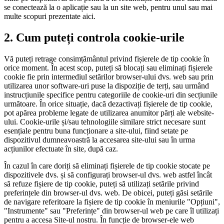
se conectează la o aplicație sau la un site web, pentru unul sau mai
multe scopuri prezentate aici.
2. Cum puteți controla cookie-urile
Vă puteți retrage consimțământul privind fișierele de tip cookie în
orice moment. În acest scop, puteți să blocați sau eliminați fișierele
cookie fie prin intermediul setărilor browser-ului dvs. web sau prin
utilizarea unor software-uri puse la dispoziție de terți, sau urmând
instrucțiunile specifice pentru categoriile de cookie-uri din secțiunile
următoare. În orice situație, dacă dezactivați fișierele de tip cookie,
pot apărea probleme legate de utilizarea anumitor părți ale website-
ului. Cookie-urile și/sau tehnologiile similare strict necesare sunt
esențiale pentru buna funcționare a site-ului, fiind setate pe
dispozitivul dumneavoastră la accesarea site-ului sau în urma
acțiunilor efectuate în site, după caz.
În cazul în care doriți să eliminați fișierele de tip cookie stocate pe
dispozitivele dvs. și să configurați browser-ul dvs. web astfel încât
să refuze fișiere de tip cookie, puteți să utilizați setările privind
preferințele din browser-ul dvs. web. De obicei, puteți găsi setările
de navigare referitoare la fișiere de tip cookie în meniurile "Opțiuni",
"Instrumente" sau "Preferințe" din browser-ul web pe care îl utilizați
pentru a accesa Site-ul nostru. În funcție de browser-ele web