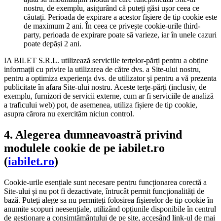
nostru, de exemplu, asigurând că puteți găsi ușor ceea ce
căutați. Perioada de expirare a acestor fișiere de tip cookie este
de maximum 2 ani. În ceea ce privește cookie-urile third-
party, perioada de expirare poate să varieze, iar în unele cazuri
poate depăși 2 ani.
IA BILET S.R.L. utilizează serviciile terțelor-părți pentru a obține
informații cu privire la utilizarea de către dvs. a Site-ului nostru,
pentru a optimiza experiența dvs. de utilizator și pentru a vă prezenta
publicitate în afara Site-ului nostru. Aceste terțe-părți (inclusiv, de
exemplu, furnizori de servicii externe, cum ar fi serviciile de analiză
a traficului web) pot, de asemenea, utiliza fișiere de tip cookie,
asupra cărora nu exercităm niciun control.
4. Alegerea dumneavoastră privind
modulele cookie de pe iabilet.ro
(
iabilet.ro
)
Cookie-urile esențiale sunt necesare pentru funcționarea corectă a
Site-ului și nu pot fi dezactivate, întrucât permit funcționalități de
bază. Puteți alege sa nu permiteți folosirea fișierelor de tip cookie în
anumite scopuri neesențiale, utilizând opțiunile disponibile în centrul
de gestionare a consimțământului de pe site, accesând link-ul de mai