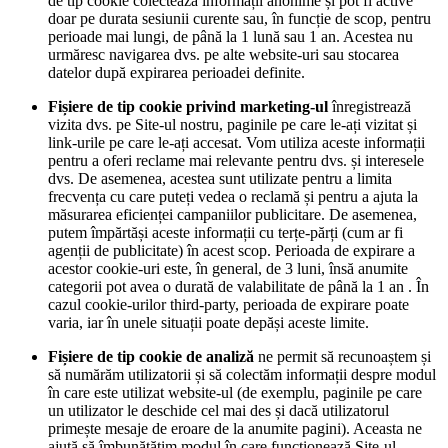
de tip cookie colectează informații anonime și pot fi active
doar pe durata sesiunii curente sau, în funcție de scop, pentru
perioade mai lungi, de până la 1 lună sau 1 an. Acestea nu
urmăresc navigarea dvs. pe alte website-uri sau stocarea
datelor după expirarea perioadei definite.
Fișiere de tip cookie privind marketing-ul
înregistrează
vizita dvs. pe Site-ul nostru, paginile pe care le-ați vizitat și
link-urile pe care le-ați accesat. Vom utiliza aceste informații
pentru a oferi reclame mai relevante pentru dvs. și interesele
dvs. De asemenea, acestea sunt utilizate pentru a limita
frecvența cu care puteți vedea o reclamă și pentru a ajuta la
măsurarea eficienței campaniilor publicitare. De asemenea,
putem împărtăși aceste informații cu terțe-părți (cum ar fi
agenții de publicitate) în acest scop. Perioada de expirare a
acestor cookie-uri este, în general, de 3 luni, însă anumite
categorii pot avea o durată de valabilitate de până la 1 an . În
cazul cookie-urilor third-party, perioada de expirare poate
varia, iar în unele situații poate depăși aceste limite.
Fișiere de tip cookie de analiză
ne permit să recunoaștem și
să numărăm utilizatorii și să colectăm informații despre modul
în care este utilizat website-ul (de exemplu, paginile pe care
un utilizator le deschide cel mai des și dacă utilizatorul
primește mesaje de eroare de la anumite pagini). Aceasta ne
ajută să îmbunătățim modul în care funcționează Site-ul