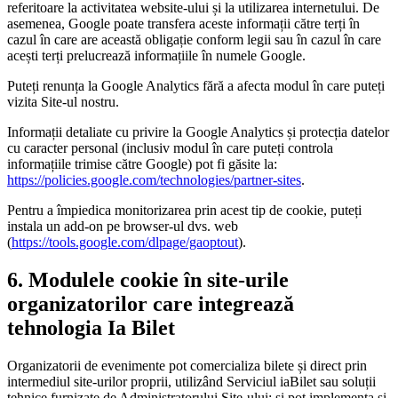
referitoare la activitatea website-ului și la utilizarea internetului. De
asemenea, Google poate transfera aceste informații către terți în
cazul în care are această obligație conform legii sau în cazul în care
acești terți prelucrează informațiile în numele Google.
Puteți renunța la Google Analytics fără a afecta modul în care puteți
vizita Site-ul nostru.
Informații detaliate cu privire la Google Analytics și protecția datelor
cu caracter personal (inclusiv modul în care puteți controla
informațiile trimise către Google) pot fi găsite la:
https://policies.google.com/technologies/partner-sites
.
Pentru a împiedica monitorizarea prin acest tip de cookie, puteți
instala un add-on pe browser-ul dvs. web
(
https://tools.google.com/dlpage/gaoptout
).
6. Modulele cookie în site-urile
organizatorilor care integrează
tehnologia Ia Bilet
Organizatorii de evenimente pot comercializa bilete și direct prin
intermediul site-urilor proprii, utilizând Serviciul iaBilet sau soluții
tehnice furnizate de Administratorului Site-ului; și pot implementa și