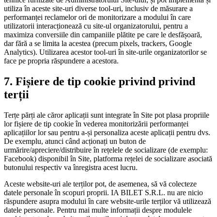
utiliza în aceste site-uri diverse tool-uri, inclusiv de măsurare a
performanței reclamelor ori de monitorizare a modului în care
utilizatorii interacționează cu site-ul organizatorului, pentru a
maximiza conversiile din campaniile plătite pe care le desfășoară,
dar fără a se limita la acestea (precum pixels, trackers, Google
Analytics). Utilizarea acestor tool-uri în site-urile organizatorilor se
face pe propria răspundere a acestora.
7. Fișiere de tip cookie privind privind
terții
Terțe părți ale căror aplicații sunt integrate în Site pot plasa propriile
lor fișiere de tip cookie în vederea monitorizării performanței
aplicațiilor lor sau pentru a-și personaliza aceste aplicații pentru dvs.
De exemplu, atunci când acționați un buton de
urmărire/apreciere/distribuire în rețelele de socializare (de exemplu:
Facebook) disponibil în Site, platforma rețelei de socializare asociată
butonului respectiv va înregistra acest lucru.
Aceste website-uri ale terților pot, de asemenea, să vă colecteze
datele personale în scopuri proprii. IA BILET S.R.L. nu are nicio
răspundere asupra modului în care website-urile terților vă utilizează
datele personale. Pentru mai multe informații despre modulele