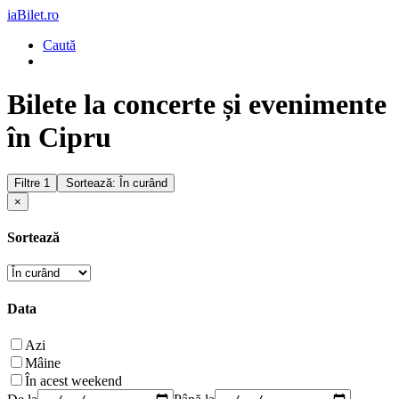
iaBilet.ro
Caută
Bilete la concerte și evenimente
în Cipru
Filtre
1
Sortează: În curând
×
Sortează
Data
Azi
Mâine
În acest weekend
De la
Până la