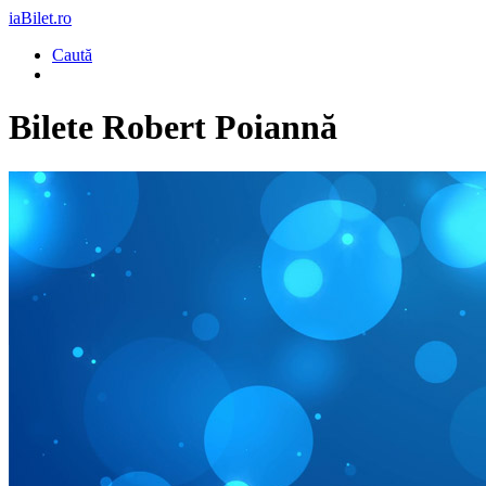
iaBilet.ro
Caută
Bilete
Robert Poiannă