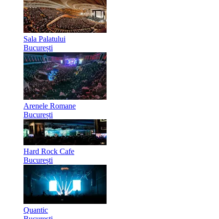
Sala Palatului
București
Arenele Romane
București
Hard Rock Cafe
București
Quantic
București