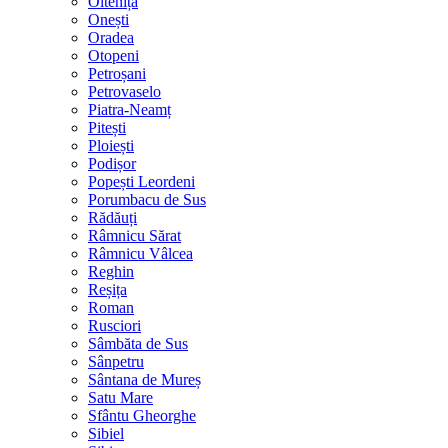
Oltenița
Onești
Oradea
Otopeni
Petroșani
Petrovaselo
Piatra-Neamț
Pitești
Ploiești
Podișor
Popești Leordeni
Porumbacu de Sus
Rădăuți
Râmnicu Sărat
Râmnicu Vâlcea
Reghin
Reșița
Roman
Rusciori
Sâmbăta de Sus
Sânpetru
Sântana de Mureș
Satu Mare
Sfântu Gheorghe
Sibiel