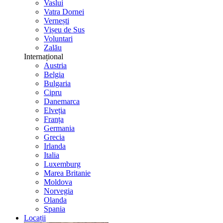
Vaslui
Vatra Dornei
Vernești
Vișeu de Sus
Voluntari
Zalău
Internațional
Austria
Belgia
Bulgaria
Cipru
Danemarca
Elveția
Franța
Germania
Grecia
Irlanda
Italia
Luxemburg
Marea Britanie
Moldova
Norvegia
Olanda
Spania
Locații