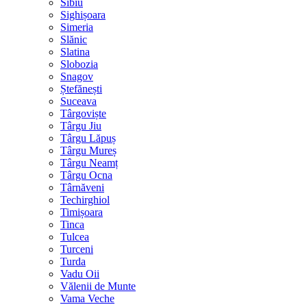
Sibiu
Sighișoara
Simeria
Slănic
Slatina
Slobozia
Snagov
Ștefănești
Suceava
Târgoviște
Târgu Jiu
Târgu Lăpuș
Târgu Mureș
Târgu Neamț
Târgu Ocna
Târnăveni
Techirghiol
Timișoara
Tinca
Tulcea
Turceni
Turda
Vadu Oii
Vălenii de Munte
Vama Veche