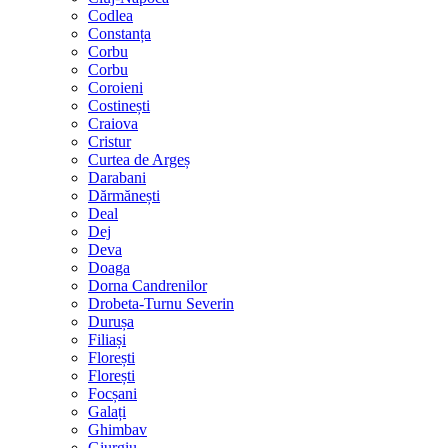
Codlea
Constanța
Corbu
Corbu
Coroieni
Costinești
Craiova
Cristur
Curtea de Argeș
Darabani
Dărmănești
Deal
Dej
Deva
Doaga
Dorna Candrenilor
Drobeta-Turnu Severin
Durușa
Filiași
Florești
Florești
Focșani
Galați
Ghimbav
Giurgiu