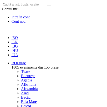
Contul meu
Intră în cont
Cont nou
RO
EN
BG
HU
UA
RO
Orașe
1805 evenimente din 155 orașe
Toate
București
Agapia
Alba Iulia
Alexandria
Arad
Bacău
Baia Mare
Băicoi