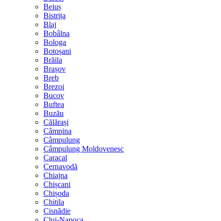
Beiuș
Bistrița
Blaj
Bobâlna
Bologa
Botoșani
Brăila
Brașov
Breb
Brezoi
Bucov
Buftea
Buzău
Călărași
Câmpina
Câmpulung
Câmpulung Moldovenesc
Caracal
Cernavodă
Chiajna
Chișcani
Chișoda
Chitila
Cisnădie
Cluj-Napoca