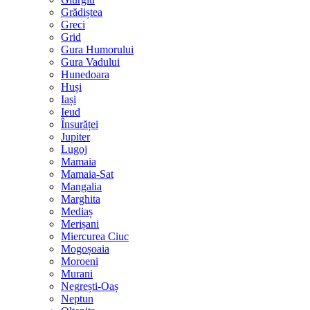
Grădiștea
Greci
Grid
Gura Humorului
Gura Vadului
Hunedoara
Huși
Iași
Ieud
Însurăței
Jupiter
Lugoj
Mamaia
Mamaia-Sat
Mangalia
Marghita
Mediaș
Merișani
Miercurea Ciuc
Mogoșoaia
Moroeni
Murani
Negrești-Oaș
Neptun