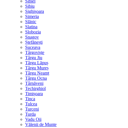
Sibiel
Sibiu
Sighișoara
Simeria
Slănic
Slatina
Slobozia
Snagov
Ștefănești
Suceava
Târgoviște
Târgu Jiu
Târgu Lăpuș
Târgu Mureș
Târgu Neamț
Târgu Ocna
Târnăveni
Techirghiol
Timișoara
Tinca
Tulcea
Turceni
Turda
Vadu Oii
Vălenii de Munte