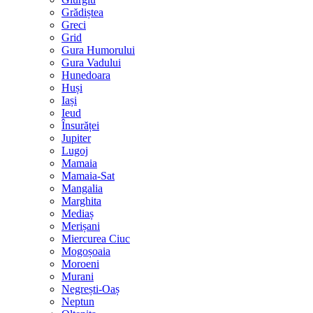
Grădiștea
Greci
Grid
Gura Humorului
Gura Vadului
Hunedoara
Huși
Iași
Ieud
Însurăței
Jupiter
Lugoj
Mamaia
Mamaia-Sat
Mangalia
Marghita
Mediaș
Merișani
Miercurea Ciuc
Mogoșoaia
Moroeni
Murani
Negrești-Oaș
Neptun