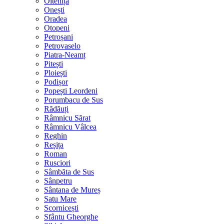
Oltenița
Onești
Oradea
Otopeni
Petroșani
Petrovaselo
Piatra-Neamț
Pitești
Ploiești
Podișor
Popești Leordeni
Porumbacu de Sus
Rădăuți
Râmnicu Sărat
Râmnicu Vâlcea
Reghin
Reșița
Roman
Rusciori
Sâmbăta de Sus
Sânpetru
Sântana de Mureș
Satu Mare
Scornicești
Sfântu Gheorghe