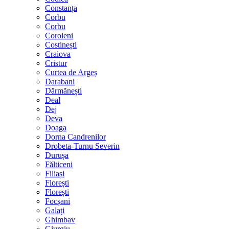
Constanța
Corbu
Corbu
Coroieni
Costinești
Craiova
Cristur
Curtea de Argeș
Darabani
Dărmănești
Deal
Dej
Deva
Doaga
Dorna Candrenilor
Drobeta-Turnu Severin
Durușa
Fălticeni
Filiași
Florești
Florești
Focșani
Galați
Ghimbav
Giurgiu