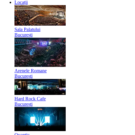
Locații
Sala Palatului
București
Arenele Romane
București
Hard Rock Cafe
București
Quantic