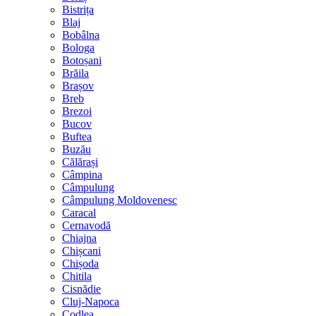
Bistrița
Blaj
Bobâlna
Bologa
Botoșani
Brăila
Brașov
Breb
Brezoi
Bucov
Buftea
Buzău
Călărași
Câmpina
Câmpulung
Câmpulung Moldovenesc
Caracal
Cernavodă
Chiajna
Chișcani
Chișoda
Chitila
Cisnădie
Cluj-Napoca
Codlea