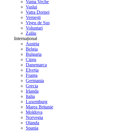
Vama Veche
Vaslui
Vatra Dornei
Vernești
Vișeu de Sus
Voluntari
Zalău
Internațional
Austria
Belgia
Bulgaria
Cipru
Danemarca
Elveția
Franța
Germania
Grecia
Irlanda
Italia
Luxemburg
Marea Britanie
Moldova
Norvegia
Olanda
Spania