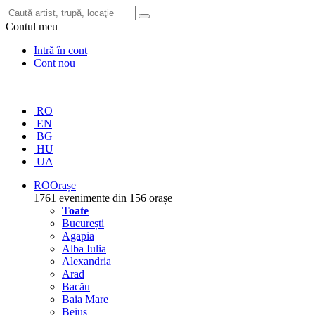
Contul meu
Intră în cont
Cont nou
RO
EN
BG
HU
UA
RO
Orașe
1761 evenimente din 156 orașe
Toate
București
Agapia
Alba Iulia
Alexandria
Arad
Bacău
Baia Mare
Beiuș