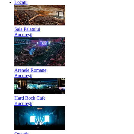
Locații
Sala Palatului
București
Arenele Romane
București
Hard Rock Cafe
București
Quantic