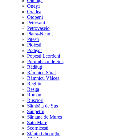
Oltenița
Onești
Oradea
Otopeni
Petroșani
Petrovaselo
Piatra-Neamț
Pitești
Ploiești
Podișor
Popești Leordeni
Porumbacu de Sus
Rădăuți
Râmnicu Sărat
Râmnicu Vâlcea
Reghin
Reșița
Roman
Rusciori
Sâmbăta de Sus
Sânpetru
Sântana de Mureș
Satu Mare
Scornicești
Sfântu Gheorghe