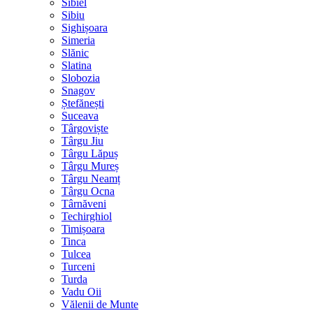
Sibiel
Sibiu
Sighișoara
Simeria
Slănic
Slatina
Slobozia
Snagov
Ștefănești
Suceava
Târgoviște
Târgu Jiu
Târgu Lăpuș
Târgu Mureș
Târgu Neamț
Târgu Ocna
Târnăveni
Techirghiol
Timișoara
Tinca
Tulcea
Turceni
Turda
Vadu Oii
Vălenii de Munte