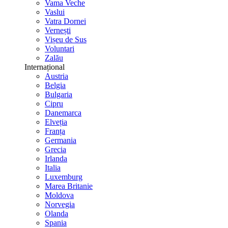
Vama Veche
Vaslui
Vatra Dornei
Vernești
Vișeu de Sus
Voluntari
Zalău
Internațional
Austria
Belgia
Bulgaria
Cipru
Danemarca
Elveția
Franța
Germania
Grecia
Irlanda
Italia
Luxemburg
Marea Britanie
Moldova
Norvegia
Olanda
Spania