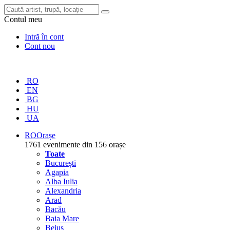
Contul meu
Intră în cont
Cont nou
RO
EN
BG
HU
UA
RO
Orașe
1761 evenimente din 156 orașe
Toate
București
Agapia
Alba Iulia
Alexandria
Arad
Bacău
Baia Mare
Beiuș