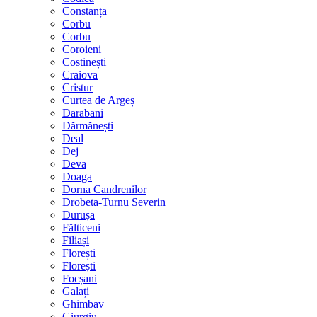
Constanța
Corbu
Corbu
Coroieni
Costinești
Craiova
Cristur
Curtea de Argeș
Darabani
Dărmănești
Deal
Dej
Deva
Doaga
Dorna Candrenilor
Drobeta-Turnu Severin
Durușa
Fălticeni
Filiași
Florești
Florești
Focșani
Galați
Ghimbav
Giurgiu