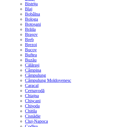
Bistrița
Blaj
Bobâlna
Bologa
Botoșani
Brăila
Brașov
Breb
Brezoi
Bucov
Buftea
Buzău
Călărași
Câmpina
Câmpulung
Câmpulung Moldovenesc
Caracal
Cernavodă
Chiajna
Chișcani
Chișoda
Chitila
Cisnădie
Cluj-Napoca
Codlea