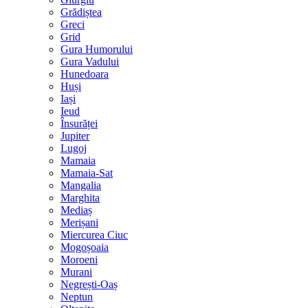
Grădiștea
Greci
Grid
Gura Humorului
Gura Vadului
Hunedoara
Huși
Iași
Ieud
Însurăței
Jupiter
Lugoj
Mamaia
Mamaia-Sat
Mangalia
Marghita
Mediaș
Merișani
Miercurea Ciuc
Mogoșoaia
Moroeni
Murani
Negrești-Oaș
Neptun