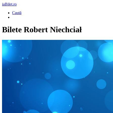
iaBilet.ro
Caută
Bilete
Robert Niechciał