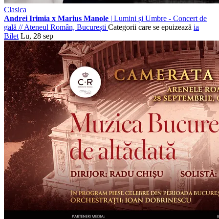
Clasica
Andrei Irimia x Marius Manole
| Lumini și Umbre - Concert de
gală
//
Ateneul Român, București
Categorii care se epuizează
ia
Bilet
Lu, 28 sep