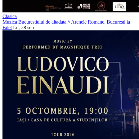
Clasica
Muzica Bucurestiului de altadata
//
Arenele Romane, București
ia
Bilet
Lu, 28 sep