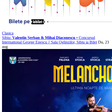
Clasica
Sibiu:
Valentin Șerban & Mihai Diaconescu
• Concursul
International George Enescu
//
Sala Oglinzilor, Sibiu
ia Bilet
Du, 23
aug