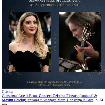
Clasica
Constanta: Arie si Ecou.
Concert Cristina Fieraru
(soprană) &
Maxim Belciug
(chitară)
//
Sinagoga Mare, Constanța
ia Bilet
Jo, 24
sep