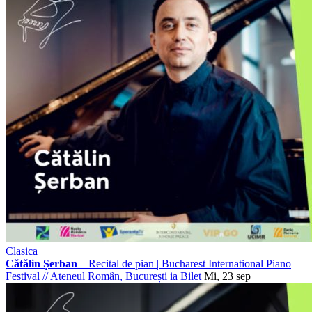
Clasica
Cătălin Șerban
– Recital de pian | Bucharest International Piano
Festival
//
Ateneul Român, București
ia Bilet
Mi, 23 sep