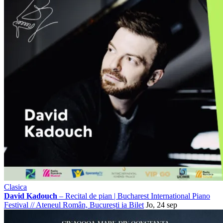
Clasica
David Kadouch
– Recital de pian | Bucharest International Piano
Festival
//
Ateneul Român, București
ia Bilet
Jo, 24 sep