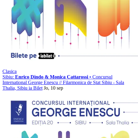
Clasica
Sibiu:
Enrico Dindo & Monica Cattarossi
• Concursul
International George Enescu
//
Filarmonica de Stat Sibiu - Sala
Thalia, Sibiu
ia Bilet
Jo, 10 sep