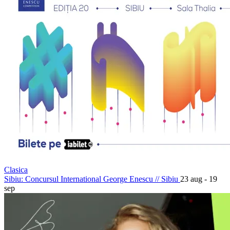
Clasica
Sibiu: Concursul International George Enescu
//
Sibiu
23 aug - 19
sep