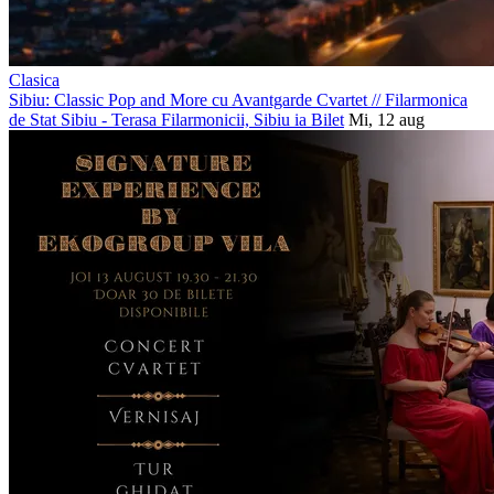
Clasica
Sibiu: Classic Pop and More cu Avantgarde Cvartet
//
Filarmonica
de Stat Sibiu - Terasa Filarmonicii, Sibiu
ia Bilet
Mi, 12 aug