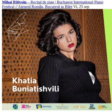
Mihai Ritivoiu
– Recital de pian | Bucharest International Piano
Festival
//
Ateneul Român, București
ia Bilet
Vi, 25 sep