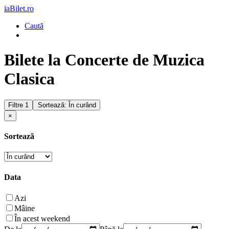
iaBilet.ro
Caută
Bilete la Concerte de Muzica
Clasica
Filtre
1
Sortează: În curând
×
Sortează
Data
Azi
Mâine
În acest weekend
De la
Până la