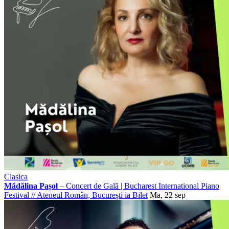
Clasica
Mădălina Pașol
– Concert de Gală | Bucharest International Piano
Festival
//
Ateneul Român, București
ia Bilet
Ma, 22 sep