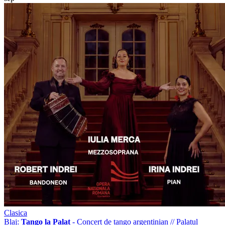
Clasica
Blaj:
Tango la Palat
- Concert de tango argentinian
//
Palatul