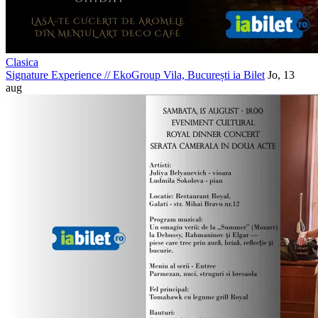
Clasica
Signature Experience
//
EkoGroup Vila, București
ia Bilet
Jo, 13
aug