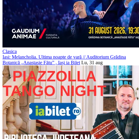
Clasica
Iasi: Melancholia. Ultima noapte de vară
//
Auditorium Grădina
Botanică „Anastasie Fătu” , Iași
ia Bilet
Lu, 31 aug