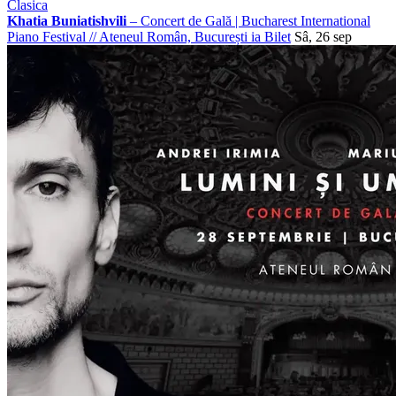
Clasica
Khatia Buniatishvili
– Concert de Gală | Bucharest International
Piano Festival
//
Ateneul Român, București
ia Bilet
Sâ, 26 sep