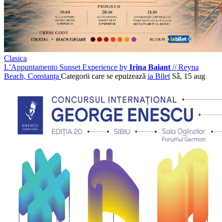
Clasica
L’Appuntamento Sunset Experience by
Irina Baiant
//
Reyna
Beach, Constanța
Categorii care se epuizează
ia Bilet
Sâ, 15 aug