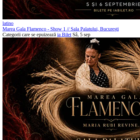
latino
Marea Gala Flamenco - Show 1
//
Sala Palatului, București
Categorii care se epuizează
ia Bilet
Sâ, 5 sep