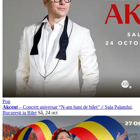
Pop
Akcent
– Concert aniversar “N-am bani de bilet”
//
Sala Palatului,
București
ia Bilet
Sâ, 24 oct