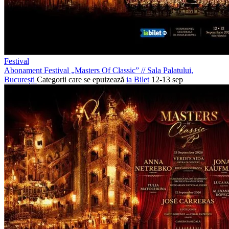
Festival
Abonament Festival „Masters Of Classic”
//
Sala Palatului,
București
Categorii care se epuizează
ia Bilet
12-13 sep