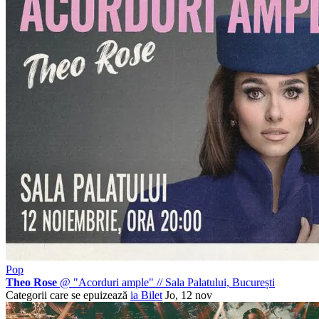
Pop
Theo Rose
@ "Acorduri ample"
//
Sala Palatului, București
Categorii care se epuizează
ia Bilet
Jo, 12 nov