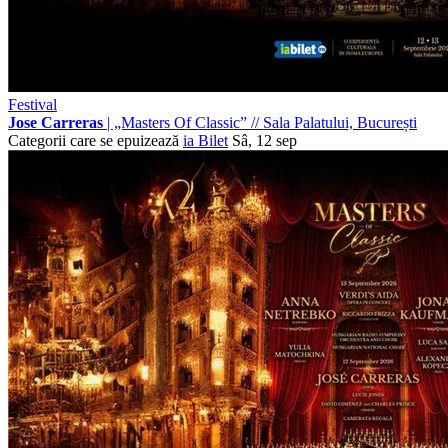
Festival
Jose Carreras
| „Masters Of Classic”
//
Sala Palatului, București
Categorii care se epuizează
ia Bilet
Sâ, 12 sep