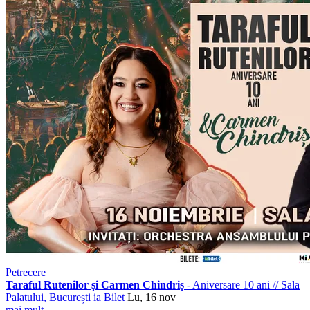
Petrecere
Taraful Rutenilor și Carmen Chindriș
- Aniversare 10 ani
//
Sala
Palatului, București
ia Bilet
Lu, 16 nov
mai mult