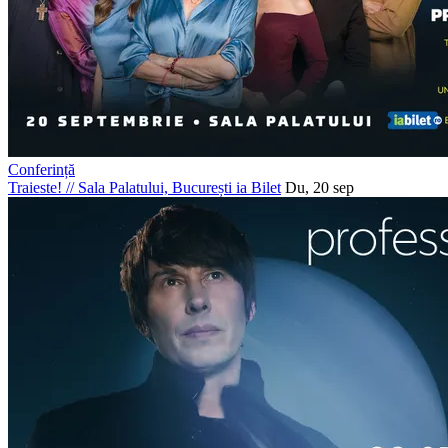
Conferință
Traieste!
//
Sala Palatului, București
ia Bilet
Du, 20 sep