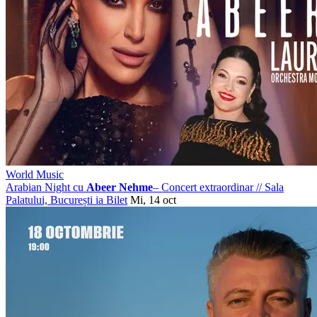
World Music
Arabian Night cu
Abeer Nehme
– Concert extraordinar
//
Sala
Palatului, București
ia Bilet
Mi, 14 oct