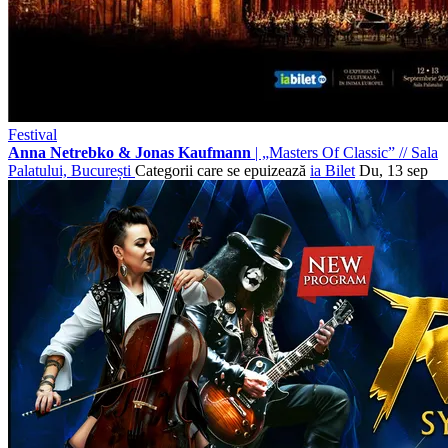
Festival
Anna Netrebko & Jonas Kaufmann
| „Masters Of Classic”
//
Sala
Palatului, București
Categorii care se epuizează
ia Bilet
Du, 13 sep