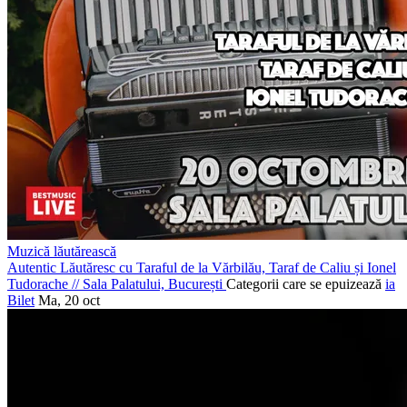
Muzică lăutărească
Autentic Lăutăresc cu Taraful de la Vărbilău, Taraf de Caliu și Ionel
Tudorache
//
Sala Palatului, București
Categorii care se epuizează
ia
Bilet
Ma, 20 oct