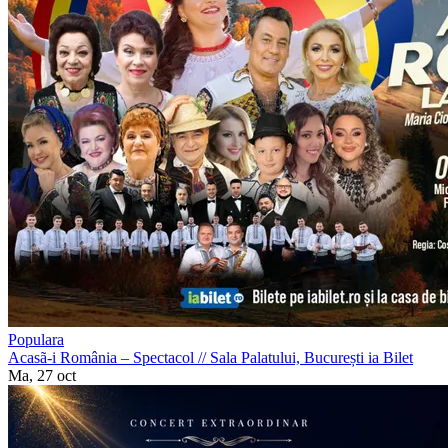
Populara
Acasã-i România – Spectacol
//
Sala Palatului, București
ia Bilet
Ma, 27 oct