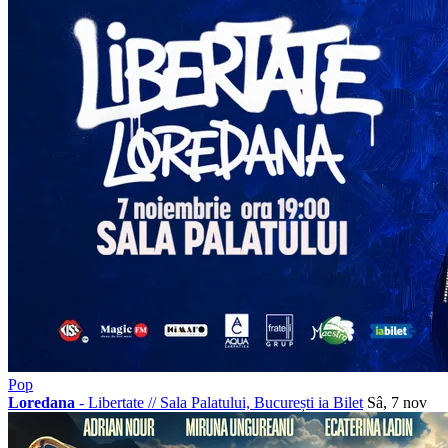
Pop
Loredana
- Libertate
//
Sala Palatului, București
ia Bilet
Sâ, 7 nov