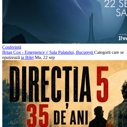
Conferință
Brian Cox - Emergence
//
Sala Palatului, București
Categorii care se
epuizează
ia Bilet
Ma, 22 sep