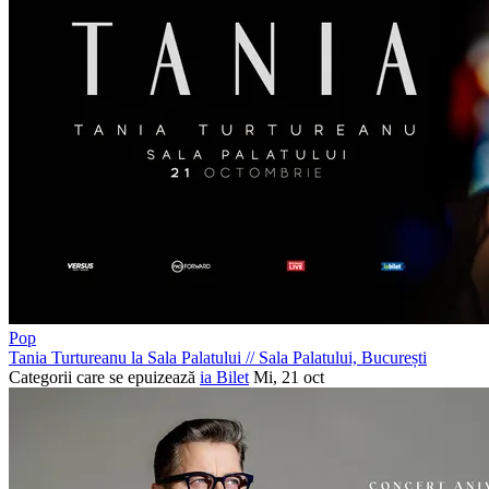
Pop
Tania Turtureanu la Sala Palatului
//
Sala Palatului, București
Categorii care se epuizează
ia Bilet
Mi, 21 oct