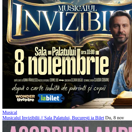
Musical
Musicalul Invizibilii
//
Sala Palatului, București
ia Bilet
Du, 8 nov