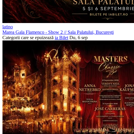
latino
Marea Gala Flamenco - Show 2
//
Sala Palatului, București
Categorii care se epuizează
ia Bilet
Du, 6 sep