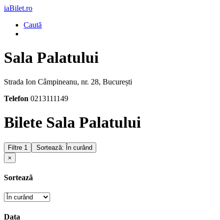
iaBilet.ro
Caută
Sala Palatului
Strada Ion Câmpineanu, nr. 28, București
Telefon
0213111149
Bilete Sala Palatului
Filtre
1
Sortează: În curând
×
Sortează
Data