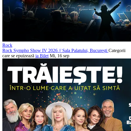
Rock
Rock Sympho Show IV 2026
//
Sala Palatului, București
Categorii
care se epuizează
ia Bilet
Mi, 16 sep