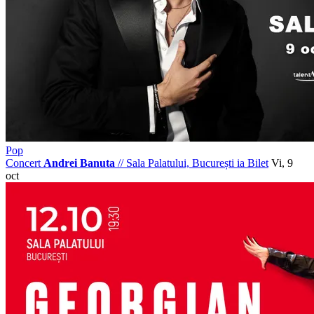
Pop
Concert
Andrei Banuta
//
Sala Palatului, București
ia Bilet
Vi, 9
oct