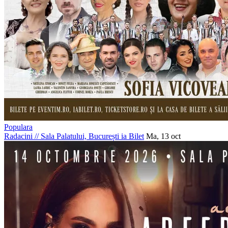
Populara
Radacini
//
Sala Palatului, București
ia Bilet
Ma, 13 oct