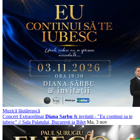
Muzică lăutărească
Concert Extraordinar
Diana Sarbu
& invitatii - "Eu continui sa te
iubesc"
//
Sala Palatului, București
ia Bilet
Ma, 3 nov