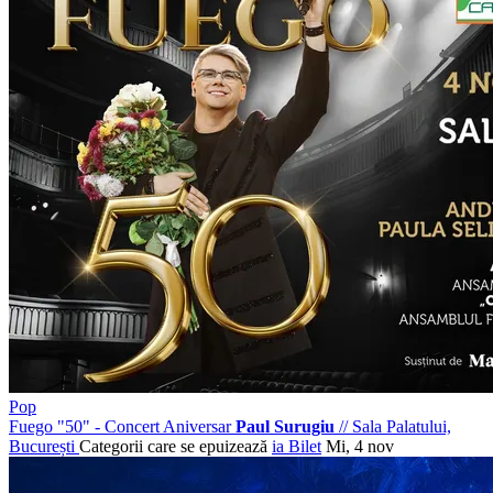
Pop
Fuego "50" - Concert Aniversar
Paul Surugiu
//
Sala Palatului,
București
Categorii care se epuizează
ia Bilet
Mi, 4 nov