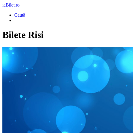
iaBilet.ro
Caută
Bilete
Risi