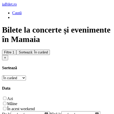
iaBilet.ro
Caută
Bilete la concerte și evenimente
în Mamaia
Filtre
1
Sortează: În curând
×
Sortează
Data
Azi
Mâine
În acest weekend
De la
Până la