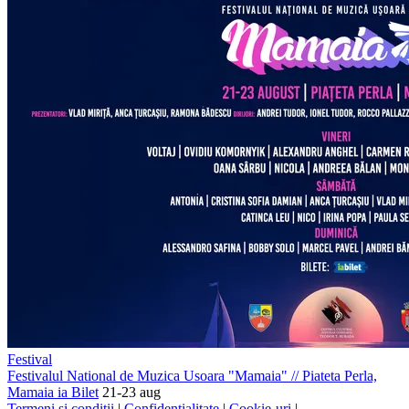
Festival
Festivalul National de Muzica Usoara "Mamaia"
//
Piateta Perla,
Mamaia
ia Bilet
21-23 aug
Termeni și condiții
|
Confidențialitate
|
Cookie-uri
|