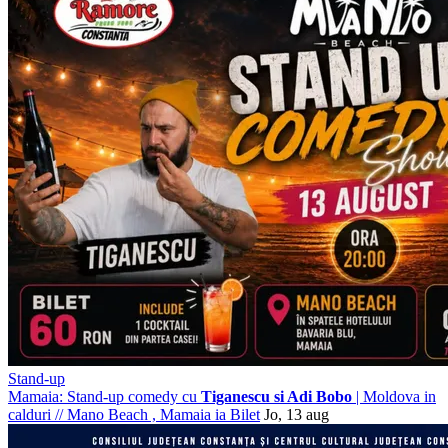
Stand-up
Mamaia: Stand-up comedy cu
Tiganescu si Adi Bobo
| Moldova in
calduri
//
Mano Beach , Mamaia
ia Bilet
Jo, 13 aug