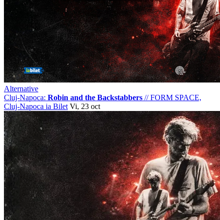
Alternative
Cluj-Napoca:
Robin and the Backstabbers
//
FORM SPACE,
Cluj-Napoca
ia Bilet
Vi, 23 oct