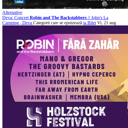
Alternative
Deva: Concert
Robin and The Backstabbers
//
John's La
Camping , Deva
Categorii care se epuizează
ia Bilet
Vi, 21 aug