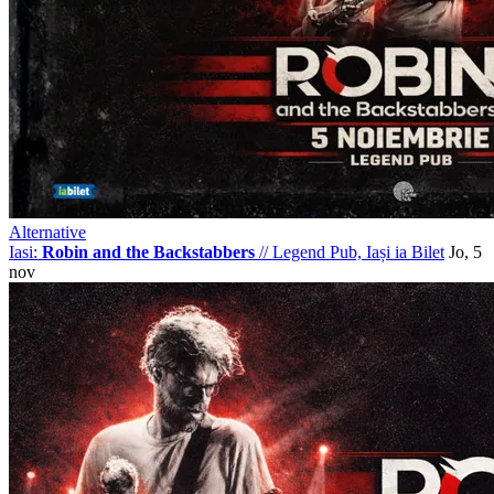
Alternative
Iasi:
Robin and the Backstabbers
//
Legend Pub, Iași
ia Bilet
Jo, 5
nov