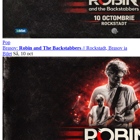
Pop
Brasov:
Robin and The Backstabbers
//
Rockstadt, Brasov
ia
Bilet
Sâ, 10 oct