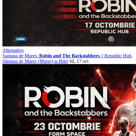
Alternative
Santana de Mures:
Robin and The Backstabbers
//
Republic Hub,
Sântana de Mureș (Mureș)
ia Bilet
Sâ, 17 oct