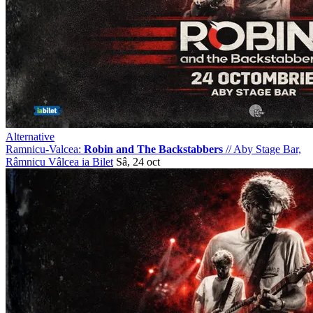
Alternative
Ramnicu-Valcea:
Robin and The Backstabbers
//
Aby Stage Bar,
Râmnicu Vâlcea
ia Bilet
Sâ, 24 oct