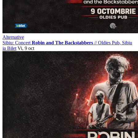
Alternative
Sibiu: Concert
Robin and The Backstabbers
//
Oldies Pub, Sibiu
ia Bilet
Vi, 9 oct