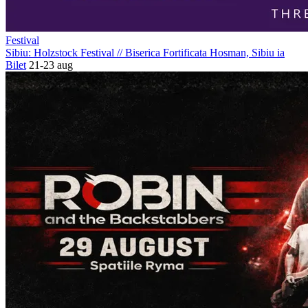
Festival
Sibiu: Holzstock Festival
//
Biserica Fortificata Hosman, Sibiu
ia
Bilet
21-23 aug