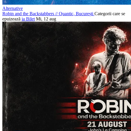
Alternative
Robin and the Backstabbers
//
Quantic, București
Categorii care se
epuizează
ia Bilet
Mi, 12 aug