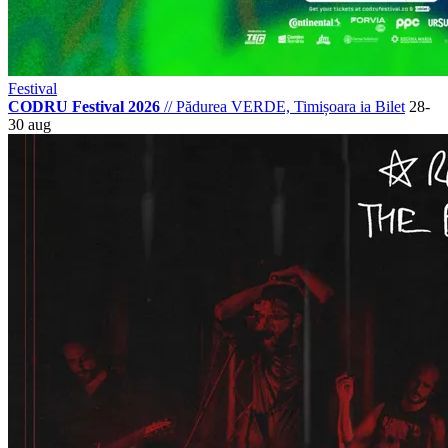
Festival
CODRU Festival 2026
//
Pădurea VERDE, Timișoara
ia Bilet
28-
30 aug