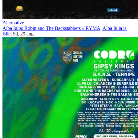
Alternative
Alba Iulia: Robin and The Backstabbers
//
RYMA, Alba Iulia
ia
Bilet
Sâ, 29 aug