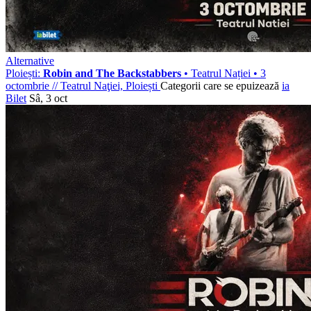
Alternative
Ploiești:
Robin and The Backstabbers
• Teatrul Nației • 3
octombrie
//
Teatrul Naţiei, Ploiești
Categorii care se epuizează
ia
Bilet
Sâ, 3 oct