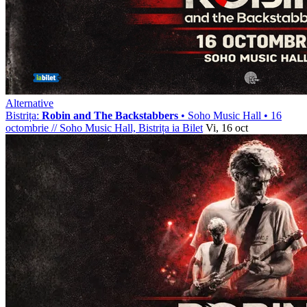
Alternative
Bistrița:
Robin and The Backstabbers
• Soho Music Hall • 16
octombrie
//
Soho Music Hall, Bistrița
ia Bilet
Vi, 16 oct