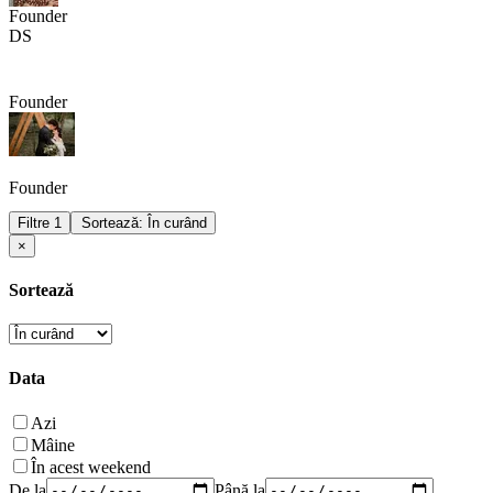
Founder
DS
Founder
Founder
Filtre
1
Sortează: În curând
×
Sortează
Data
Azi
Mâine
În acest weekend
De la
Până la