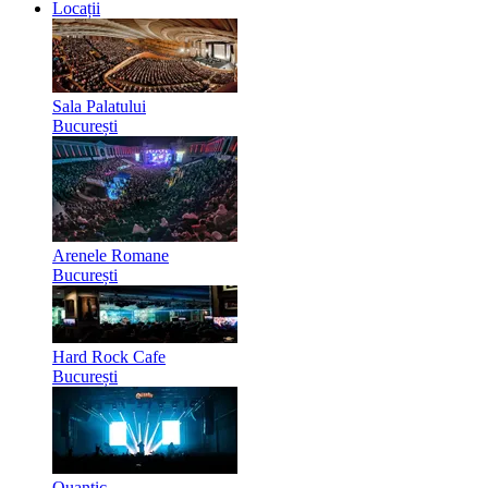
Locații
Sala Palatului
București
Arenele Romane
București
Hard Rock Cafe
București
Quantic