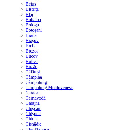
Beiuș
Bistrița
Blaj
Bobâlna
Bologa
Botoșani
Brăila
Brașov
Breb
Brezoi
Bucov
Buftea
Buzău
Călărași
Câmpina
Câmpulung
Câmpulung Moldovenesc
Caracal
Cernavodă
Chiajna
Chișcani
Chișoda
Chitila
Cisnădie
Cluj-Napoca