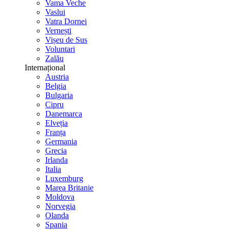
Vama Veche
Vaslui
Vatra Dornei
Vernești
Vișeu de Sus
Voluntari
Zalău
Internațional
Austria
Belgia
Bulgaria
Cipru
Danemarca
Elveția
Franța
Germania
Grecia
Irlanda
Italia
Luxemburg
Marea Britanie
Moldova
Norvegia
Olanda
Spania