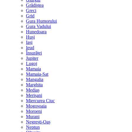
Grădiștea
Greci
Grid
Gura Humorului
Gura Vadului
Hunedoara
Huși
Iași
Ieud
Însurăței
Jupiter
Lugoj
Mamaia
Mamaia-Sat
Mangalia
Marghita
Mediaș
Merișani
Miercurea Ciuc
Mogoșoaia
Moroeni
Murani
Negrești-Oaș
Neptun