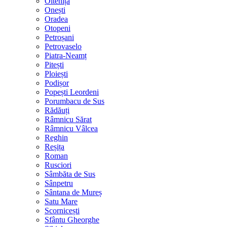
Oltenița
Onești
Oradea
Otopeni
Petroșani
Petrovaselo
Piatra-Neamț
Pitești
Ploiești
Podișor
Popești Leordeni
Porumbacu de Sus
Rădăuți
Râmnicu Sărat
Râmnicu Vâlcea
Reghin
Reșița
Roman
Rusciori
Sâmbăta de Sus
Sânpetru
Sântana de Mureș
Satu Mare
Scornicești
Sfântu Gheorghe