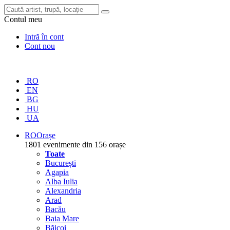
Contul meu
Intră în cont
Cont nou
RO
EN
BG
HU
UA
RO
Orașe
1801 evenimente din 156 orașe
Toate
București
Agapia
Alba Iulia
Alexandria
Arad
Bacău
Baia Mare
Băicoi