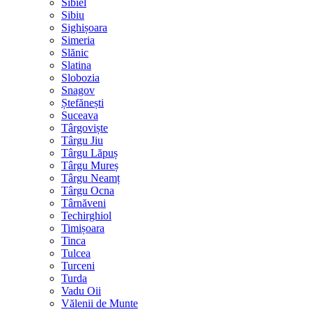
Sibiel
Sibiu
Sighișoara
Simeria
Slănic
Slatina
Slobozia
Snagov
Ștefănești
Suceava
Târgoviște
Târgu Jiu
Târgu Lăpuș
Târgu Mureș
Târgu Neamț
Târgu Ocna
Târnăveni
Techirghiol
Timișoara
Tinca
Tulcea
Turceni
Turda
Vadu Oii
Vălenii de Munte