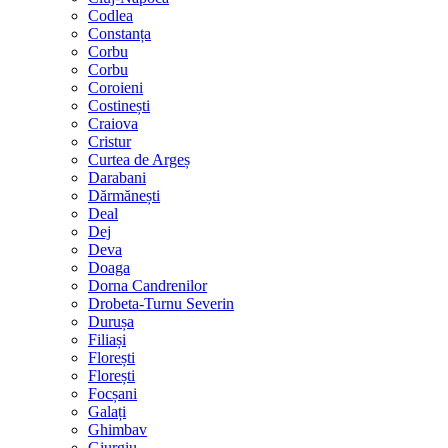
Codlea
Constanța
Corbu
Corbu
Coroieni
Costinești
Craiova
Cristur
Curtea de Argeș
Darabani
Dărmănești
Deal
Dej
Deva
Doaga
Dorna Candrenilor
Drobeta-Turnu Severin
Durușa
Filiași
Florești
Florești
Focșani
Galați
Ghimbav
Giurgiu