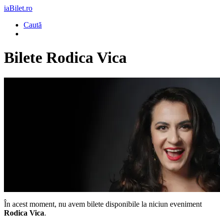
iaBilet.ro
Caută
Bilete
Rodica Vica
În acest moment, nu avem bilete disponibile la niciun eveniment
Rodica Vica
.