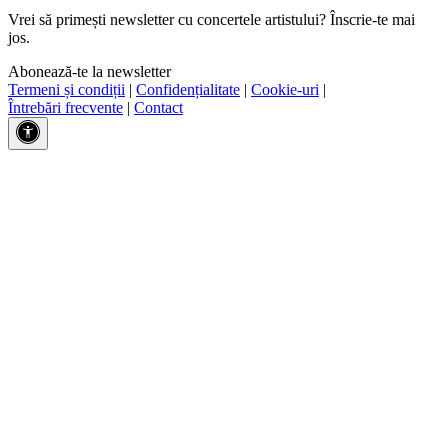
Vrei să primești newsletter cu concertele artistului? Înscrie-te mai
jos.
Abonează-te la newsletter
Termeni și condiții
|
Confidențialitate
|
Cookie-uri
|
Întrebări frecvente
|
Contact