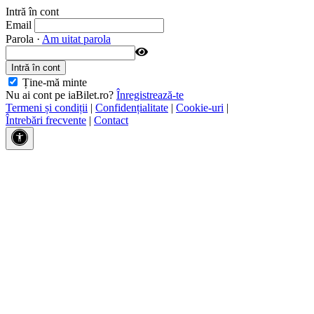
Intră în cont
Email
Parola
·
Am uitat parola
Ține-mă minte
Nu ai cont pe iaBilet.ro?
Înregistrează-te
Termeni și condiții
|
Confidențialitate
|
Cookie-uri
|
Întrebări frecvente
|
Contact