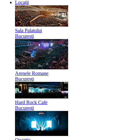
Locații
Sala Palatului
București
Arenele Romane
București
Hard Rock Cafe
București
Quantic