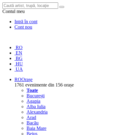
Contul meu
Intră în cont
Cont nou
RO
EN
BG
HU
UA
RO
Orașe
1761 evenimente din 156 orașe
Toate
București
Agapia
Alba Iulia
Alexandria
Arad
Bacău
Baia Mare
Beiuș