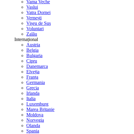
Vama Veche
Vaslui
Vatra Dornei
Vernești
Vișeu de Sus
Voluntari
Zalău
Internațional
Austria
Belgia
Bulgaria
Cipru
Danemarca
Elveția
Franța
Germania
Grecia
Irlanda
Italia
Luxemburg
Marea Britanie
Moldova
Norvegia
Olanda
Spania