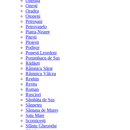
Oltenița
Onești
Oradea
Otopeni
Petroșani
Petrovaselo
Piatra-Neamț
Pitești
Ploiești
Podișor
Popești Leordeni
Porumbacu de Sus
Rădăuți
Râmnicu Sărat
Râmnicu Vâlcea
Reghin
Reșița
Roman
Rusciori
Sâmbăta de Sus
Sânpetru
Sântana de Mureș
Satu Mare
Scornicești
Sfântu Gheorghe