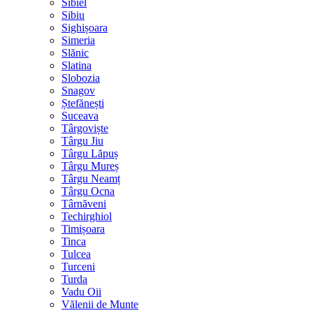
Sibiel
Sibiu
Sighișoara
Simeria
Slănic
Slatina
Slobozia
Snagov
Ștefănești
Suceava
Târgoviște
Târgu Jiu
Târgu Lăpuș
Târgu Mureș
Târgu Neamț
Târgu Ocna
Târnăveni
Techirghiol
Timișoara
Tinca
Tulcea
Turceni
Turda
Vadu Oii
Vălenii de Munte