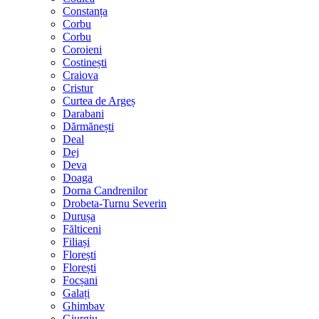
Constanța
Corbu
Corbu
Coroieni
Costinești
Craiova
Cristur
Curtea de Argeș
Darabani
Dărmănești
Deal
Dej
Deva
Doaga
Dorna Candrenilor
Drobeta-Turnu Severin
Durușa
Fălticeni
Filiași
Florești
Florești
Focșani
Galați
Ghimbav
Giurgiu