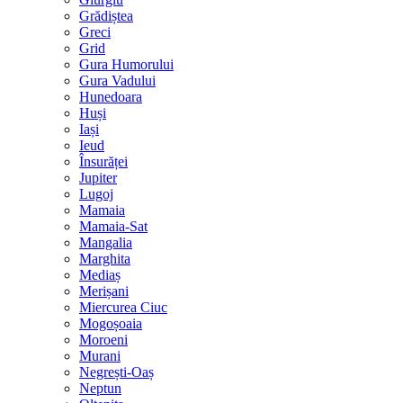
Grădiștea
Greci
Grid
Gura Humorului
Gura Vadului
Hunedoara
Huși
Iași
Ieud
Însurăței
Jupiter
Lugoj
Mamaia
Mamaia-Sat
Mangalia
Marghita
Mediaș
Merișani
Miercurea Ciuc
Mogoșoaia
Moroeni
Murani
Negrești-Oaș
Neptun