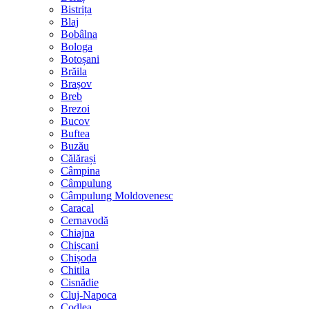
Bistrița
Blaj
Bobâlna
Bologa
Botoșani
Brăila
Brașov
Breb
Brezoi
Bucov
Buftea
Buzău
Călărași
Câmpina
Câmpulung
Câmpulung Moldovenesc
Caracal
Cernavodă
Chiajna
Chișcani
Chișoda
Chitila
Cisnădie
Cluj-Napoca
Codlea