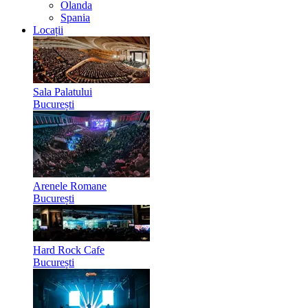
Olanda
Spania
Locații
Sala Palatului
București
Arenele Romane
București
Hard Rock Cafe
București