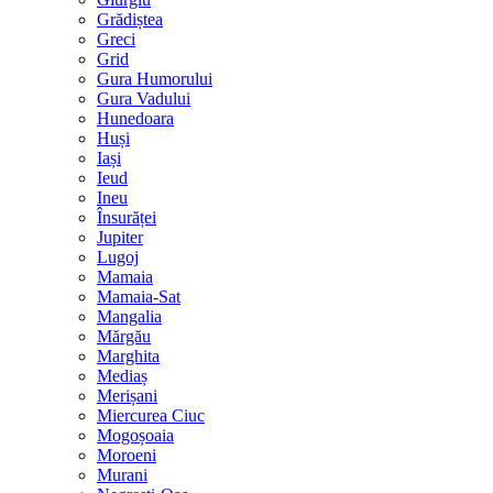
Grădiștea
Greci
Grid
Gura Humorului
Gura Vadului
Hunedoara
Huși
Iași
Ieud
Ineu
Însurăței
Jupiter
Lugoj
Mamaia
Mamaia-Sat
Mangalia
Mărgău
Marghita
Mediaș
Merișani
Miercurea Ciuc
Mogoșoaia
Moroeni
Murani