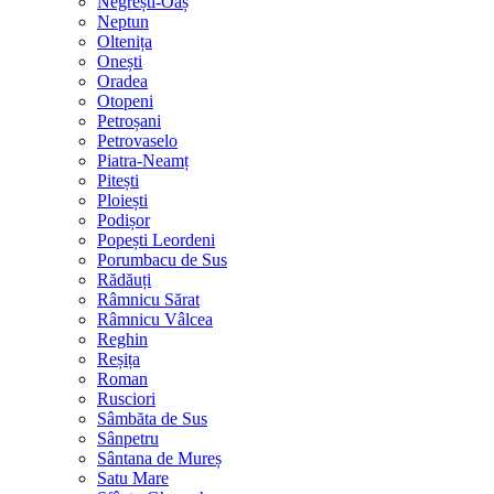
Negrești-Oaș
Neptun
Oltenița
Onești
Oradea
Otopeni
Petroșani
Petrovaselo
Piatra-Neamț
Pitești
Ploiești
Podișor
Popești Leordeni
Porumbacu de Sus
Rădăuți
Râmnicu Sărat
Râmnicu Vâlcea
Reghin
Reșița
Roman
Rusciori
Sâmbăta de Sus
Sânpetru
Sântana de Mureș
Satu Mare