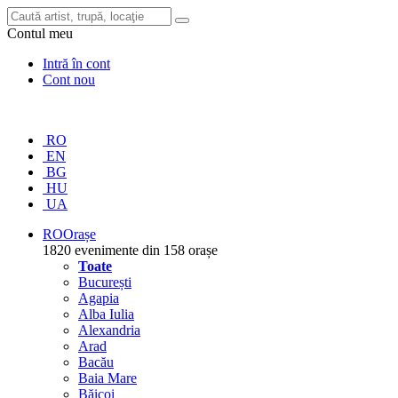
Contul meu
Intră în cont
Cont nou
RO
EN
BG
HU
UA
RO
Orașe
1820 evenimente din 158 orașe
Toate
București
Agapia
Alba Iulia
Alexandria
Arad
Bacău
Baia Mare
Băicoi