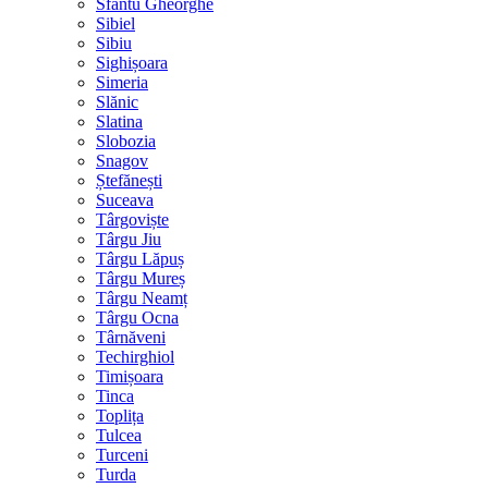
Sfântu Gheorghe
Sibiel
Sibiu
Sighișoara
Simeria
Slănic
Slatina
Slobozia
Snagov
Ștefănești
Suceava
Târgoviște
Târgu Jiu
Târgu Lăpuș
Târgu Mureș
Târgu Neamț
Târgu Ocna
Târnăveni
Techirghiol
Timișoara
Tinca
Toplița
Tulcea
Turceni
Turda