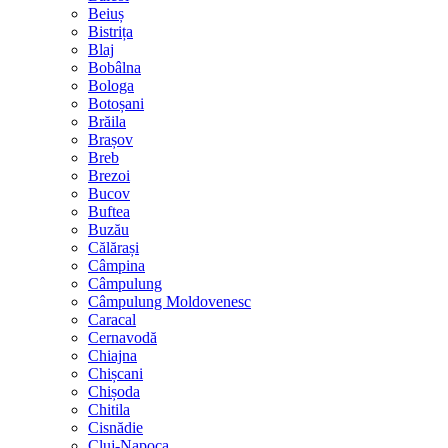
Beiuș
Bistrița
Blaj
Bobâlna
Bologa
Botoșani
Brăila
Brașov
Breb
Brezoi
Bucov
Buftea
Buzău
Călărași
Câmpina
Câmpulung
Câmpulung Moldovenesc
Caracal
Cernavodă
Chiajna
Chișcani
Chișoda
Chitila
Cisnădie
Cluj-Napoca