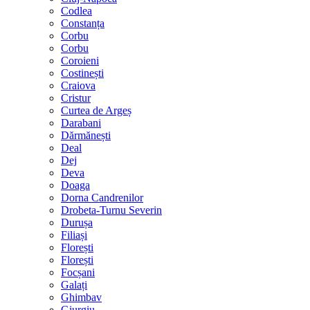
Codlea
Constanța
Corbu
Corbu
Coroieni
Costinești
Craiova
Cristur
Curtea de Argeș
Darabani
Dărmănești
Deal
Dej
Deva
Doaga
Dorna Candrenilor
Drobeta-Turnu Severin
Durușa
Filiași
Florești
Florești
Focșani
Galați
Ghimbav
Giurgiu