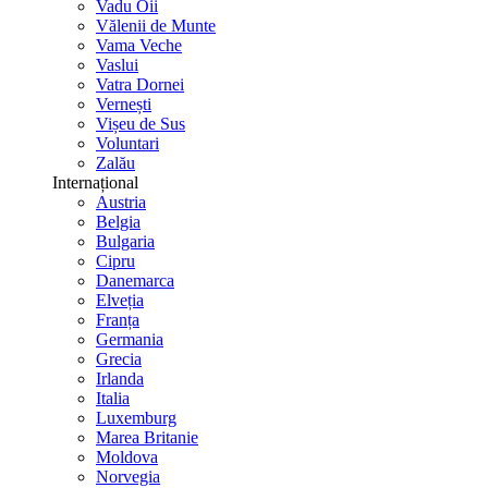
Vadu Oii
Vălenii de Munte
Vama Veche
Vaslui
Vatra Dornei
Vernești
Vișeu de Sus
Voluntari
Zalău
Internațional
Austria
Belgia
Bulgaria
Cipru
Danemarca
Elveția
Franța
Germania
Grecia
Irlanda
Italia
Luxemburg
Marea Britanie
Moldova
Norvegia