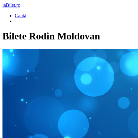
iaBilet.ro
Caută
Bilete
Rodin Moldovan