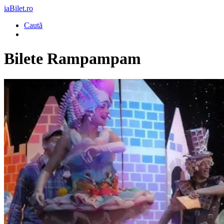
iaBilet.ro
Caută
Bilete
Rampampam