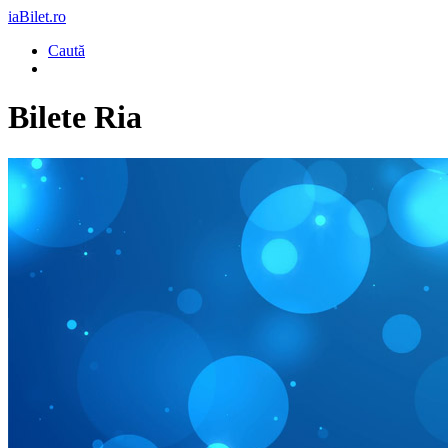
iaBilet.ro
Caută
Bilete
Ria