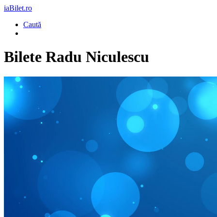
iaBilet.ro
Caută
Bilete
Radu Niculescu