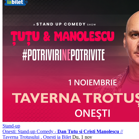
Stand-up
Onesti: Stand-up Comedy -
Dan Tutu si Cristi Manolescu
//
Taverna Trotusului , Onești
ia Bilet
Du, 1 nov