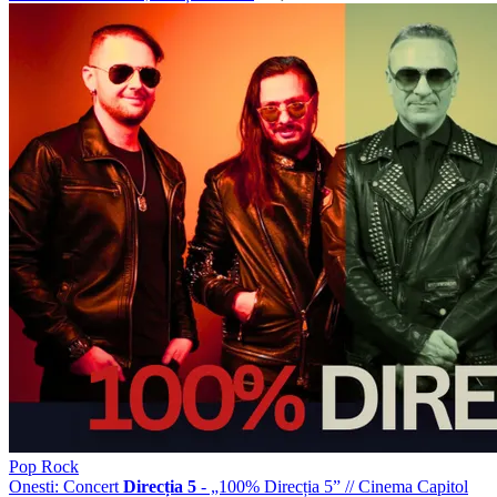
Pop Rock
Onesti: Concert
Direcția 5
- „100% Direcția 5”
//
Cinema Capitol