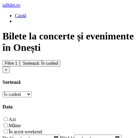
iaBilet.ro
Caută
Bilete la concerte și evenimente
în Onești
Filtre
1
Sortează: În curând
×
Sortează
Data
Azi
Mâine
În acest weekend
De la
Până la