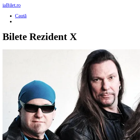
iaBilet.ro
Caută
Bilete
Rezident X