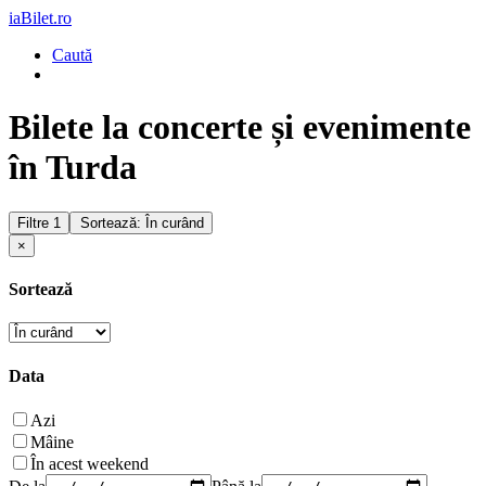
iaBilet.ro
Caută
Bilete la concerte și evenimente
în Turda
Filtre
1
Sortează: În curând
×
Sortează
Data
Azi
Mâine
În acest weekend
De la
Până la