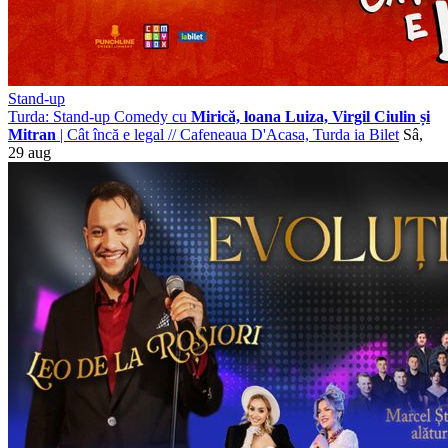
Stand-up
Turda: Stand-up Comedy cu
Mirică, loana Luiza, Virgil Ciulin și
Mitran
| Cât încă e legal
//
Cafeneaua D'Acasa, Turda
ia Bilet
Sâ,
29 aug