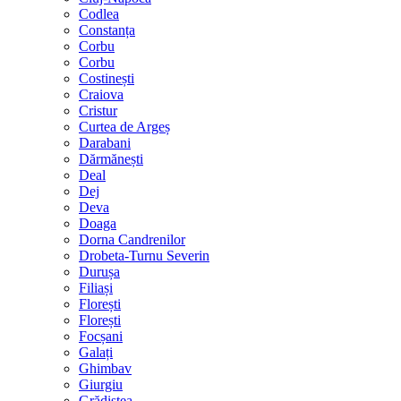
Codlea
Constanța
Corbu
Corbu
Costinești
Craiova
Cristur
Curtea de Argeș
Darabani
Dărmănești
Deal
Dej
Deva
Doaga
Dorna Candrenilor
Drobeta-Turnu Severin
Durușa
Filiași
Florești
Florești
Focșani
Galați
Ghimbav
Giurgiu
Grădiștea