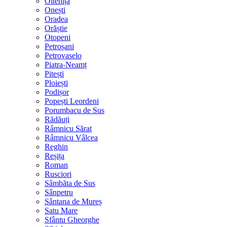
Oltenița
Onești
Oradea
Orăștie
Otopeni
Petroșani
Petrovaselo
Piatra-Neamț
Pitești
Ploiești
Podișor
Popești Leordeni
Porumbacu de Sus
Rădăuți
Râmnicu Sărat
Râmnicu Vâlcea
Reghin
Reșița
Roman
Rusciori
Sâmbăta de Sus
Sânpetru
Sântana de Mureș
Satu Mare
Sfântu Gheorghe