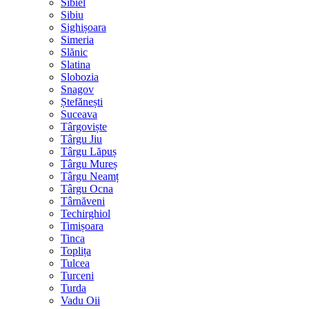
Sibiel
Sibiu
Sighișoara
Simeria
Slănic
Slatina
Slobozia
Snagov
Ștefănești
Suceava
Târgoviște
Târgu Jiu
Târgu Lăpuș
Târgu Mureș
Târgu Neamț
Târgu Ocna
Târnăveni
Techirghiol
Timișoara
Tinca
Toplița
Tulcea
Turceni
Turda
Vadu Oii