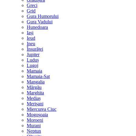
Greci
Grid
Gura Humorului
Gura Vadului
Hunedoara
Iași
Ieud
Ineu
Însurăței
Jupiter
Luduș
Lugoj
Mamaia
Mamaia-Sat
Mangalia
Mărgău
Marghita
Mediaș
Merișani
Miercurea Ciuc
Mogoșoaia
Moroeni
Murani
Neptun