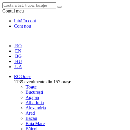
Contul meu
Intră în cont
Cont nou
RO
EN
BG
HU
UA
RO
Orașe
1739 evenimente din 157 orașe
Toate
București
Agapia
Alba Iulia
Alexandria
Arad
Bacău
Baia Mare
Băicoi