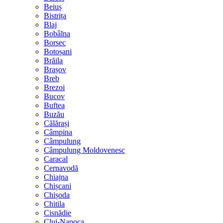
Beiuș
Bistrița
Blaj
Bobâlna
Borsec
Botoșani
Brăila
Brașov
Breb
Brezoi
Bucov
Buftea
Buzău
Călărași
Câmpina
Câmpulung
Câmpulung Moldovenesc
Caracal
Cernavodă
Chiajna
Chișcani
Chișoda
Chitila
Cisnădie
Cluj-Napoca