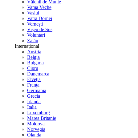
Vălenii de Munte
Vama Veche
Vaslui
Vatra Dornei
Vernești
Vișeu de Sus
Voluntari
Zalău
Internațional
Austria
Belgia
Bulgaria
Cipru
Danemarca
Elveția
Franța
Germania
Grecia
Irlanda
Italia
Luxemburg
Marea Britanie
Moldova
Norvegia
Olanda