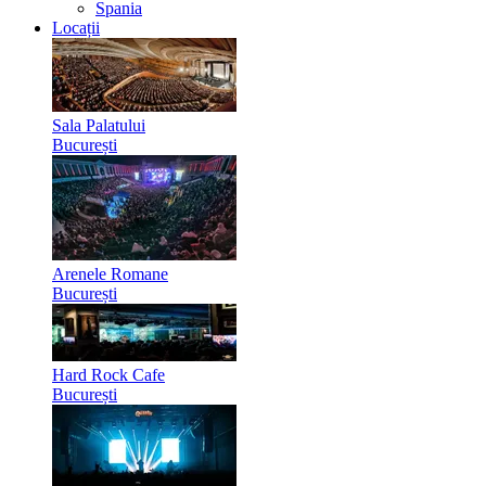
Spania
Locații
Sala Palatului
București
Arenele Romane
București
Hard Rock Cafe
București