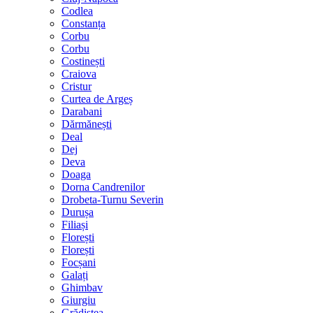
Codlea
Constanța
Corbu
Corbu
Costinești
Craiova
Cristur
Curtea de Argeș
Darabani
Dărmănești
Deal
Dej
Deva
Doaga
Dorna Candrenilor
Drobeta-Turnu Severin
Durușa
Filiași
Florești
Florești
Focșani
Galați
Ghimbav
Giurgiu
Grădiștea