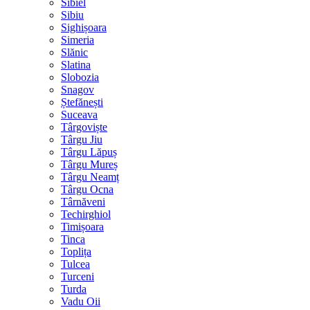
Sibiel
Sibiu
Sighișoara
Simeria
Slănic
Slatina
Slobozia
Snagov
Ștefănești
Suceava
Târgoviște
Târgu Jiu
Târgu Lăpuș
Târgu Mureș
Târgu Neamț
Târgu Ocna
Târnăveni
Techirghiol
Timișoara
Tinca
Toplița
Tulcea
Turceni
Turda
Vadu Oii