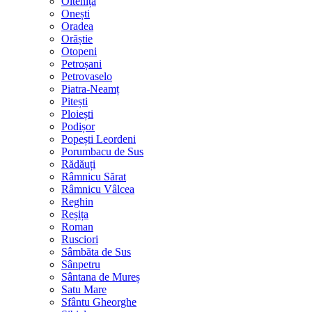
Oltenița
Onești
Oradea
Orăștie
Otopeni
Petroșani
Petrovaselo
Piatra-Neamț
Pitești
Ploiești
Podișor
Popești Leordeni
Porumbacu de Sus
Rădăuți
Râmnicu Sărat
Râmnicu Vâlcea
Reghin
Reșița
Roman
Rusciori
Sâmbăta de Sus
Sânpetru
Sântana de Mureș
Satu Mare
Sfântu Gheorghe