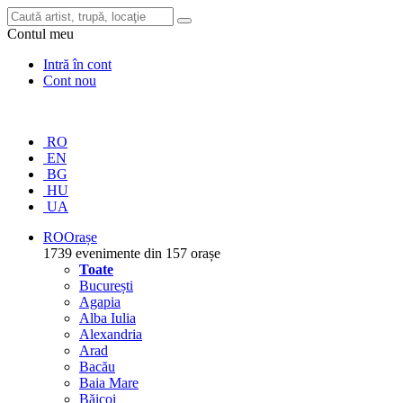
Contul meu
Intră în cont
Cont nou
RO
EN
BG
HU
UA
RO
Orașe
1739 evenimente din 157 orașe
Toate
București
Agapia
Alba Iulia
Alexandria
Arad
Bacău
Baia Mare
Băicoi