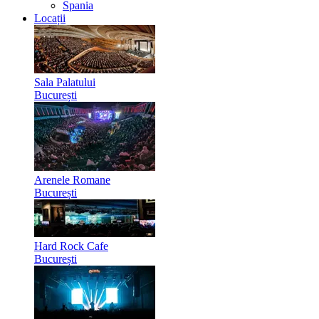
Spania
Locații
Sala Palatului
București
Arenele Romane
București
Hard Rock Cafe
București