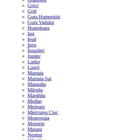
Greci
Grid
Gura Humorului
Gura Vadului
Hunedoara
Iași
Ieud
Ineu
Însurăței
Jupiter
Luduș
Lugoj
Mamaia
Mamaia-Sat
Mangalia
Mărgău
Marghita
Mediaș
Merișani
Miercurea Ciuc
Mogoșoaia
Moroeni
Murani
Neptun