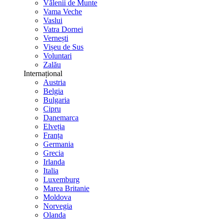
Vălenii de Munte
Vama Veche
Vaslui
Vatra Dornei
Vernești
Vișeu de Sus
Voluntari
Zalău
Internațional
Austria
Belgia
Bulgaria
Cipru
Danemarca
Elveția
Franța
Germania
Grecia
Irlanda
Italia
Luxemburg
Marea Britanie
Moldova
Norvegia
Olanda