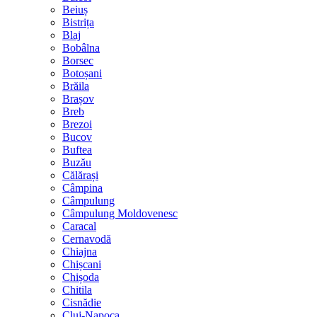
Beiuș
Bistrița
Blaj
Bobâlna
Borsec
Botoșani
Brăila
Brașov
Breb
Brezoi
Bucov
Buftea
Buzău
Călărași
Câmpina
Câmpulung
Câmpulung Moldovenesc
Caracal
Cernavodă
Chiajna
Chișcani
Chișoda
Chitila
Cisnădie
Cluj-Napoca