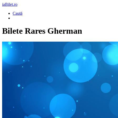
iaBilet.ro
Caută
Bilete
Rares Gherman