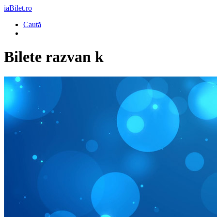
iaBilet.ro
Caută
Bilete
razvan k