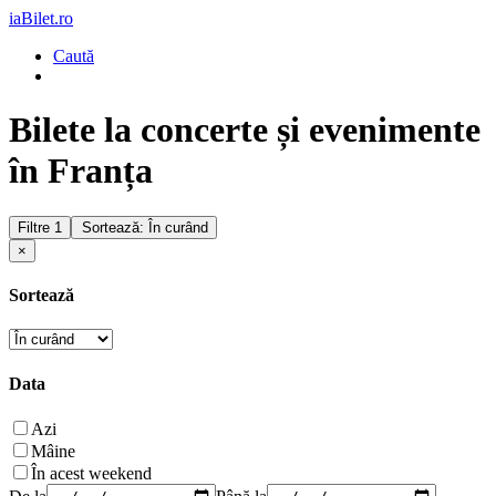
iaBilet.ro
Caută
Bilete la concerte și evenimente
în Franța
Filtre
1
Sortează: În curând
×
Sortează
Data
Azi
Mâine
În acest weekend
De la
Până la