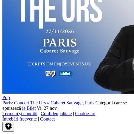
Pop
Paris: Concert The Urs
//
Cabaret Sauvage, Paris
Categorii care se
epuizează
ia Bilet
Vi, 27 nov
Termeni și condiții
|
Confidențialitate
|
Cookie-uri
|
Întrebări frecvente
|
Contact