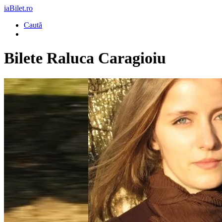
iaBilet.ro
Caută
Bilete
Raluca Caragioiu