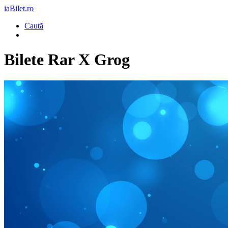
iaBilet.ro
Caută
Bilete
Rar X Grog