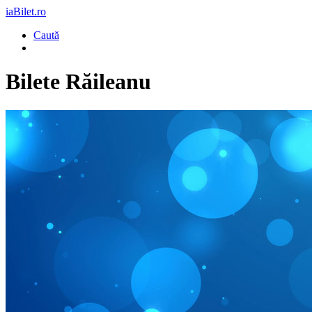
iaBilet.ro
Caută
Bilete
Răileanu