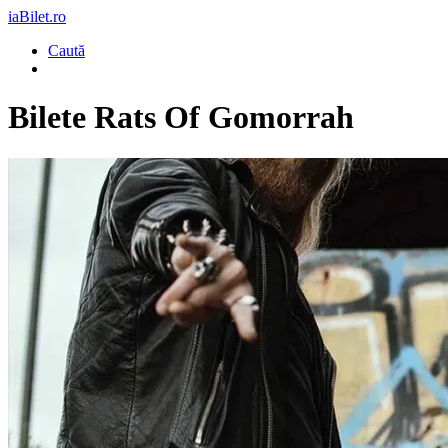
iaBilet.ro
Caută
Bilete
Rats Of Gomorrah