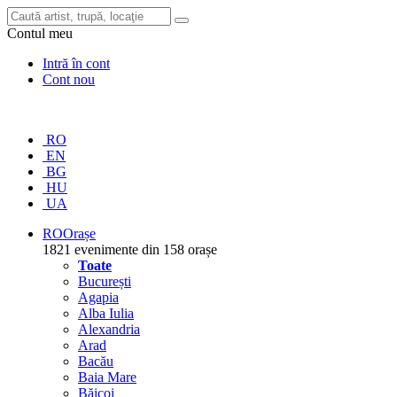
Contul meu
Intră în cont
Cont nou
RO
EN
BG
HU
UA
RO
Orașe
1821 evenimente din 158 orașe
Toate
București
Agapia
Alba Iulia
Alexandria
Arad
Bacău
Baia Mare
Băicoi