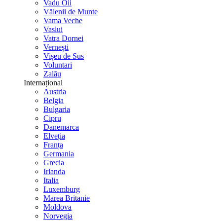
Vadu Oii
Vălenii de Munte
Vama Veche
Vaslui
Vatra Dornei
Vernești
Vișeu de Sus
Voluntari
Zalău
Internațional
Austria
Belgia
Bulgaria
Cipru
Danemarca
Elveția
Franța
Germania
Grecia
Irlanda
Italia
Luxemburg
Marea Britanie
Moldova
Norvegia