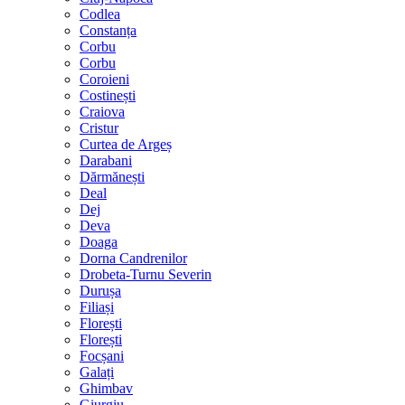
Codlea
Constanța
Corbu
Corbu
Coroieni
Costinești
Craiova
Cristur
Curtea de Argeș
Darabani
Dărmănești
Deal
Dej
Deva
Doaga
Dorna Candrenilor
Drobeta-Turnu Severin
Durușa
Filiași
Florești
Florești
Focșani
Galați
Ghimbav
Giurgiu