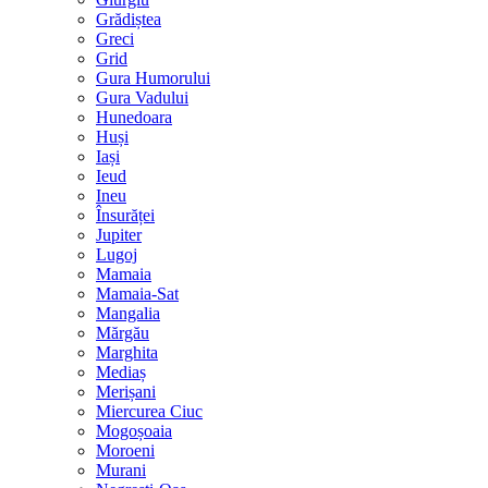
Grădiștea
Greci
Grid
Gura Humorului
Gura Vadului
Hunedoara
Huși
Iași
Ieud
Ineu
Însurăței
Jupiter
Lugoj
Mamaia
Mamaia-Sat
Mangalia
Mărgău
Marghita
Mediaș
Merișani
Miercurea Ciuc
Mogoșoaia
Moroeni
Murani