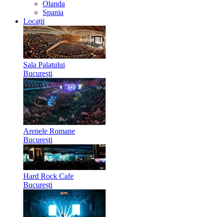
Olanda
Spania
Locații
Sala Palatului
București
Arenele Romane
București
Hard Rock Cafe
București