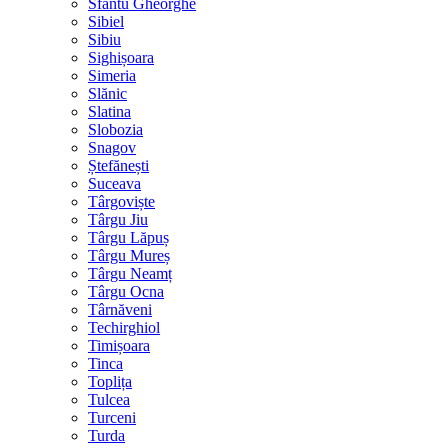
Sfântu Gheorghe
Sibiel
Sibiu
Sighișoara
Simeria
Slănic
Slatina
Slobozia
Snagov
Ștefănești
Suceava
Târgoviște
Târgu Jiu
Târgu Lăpuș
Târgu Mureș
Târgu Neamț
Târgu Ocna
Târnăveni
Techirghiol
Timișoara
Tinca
Toplița
Tulcea
Turceni
Turda