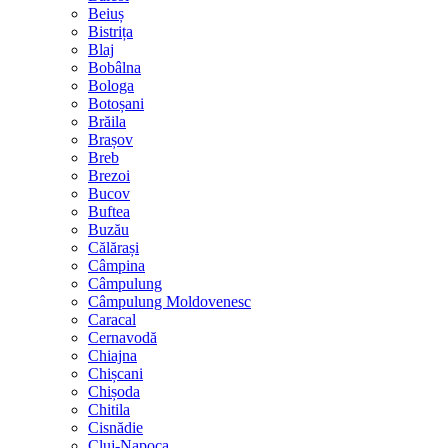
Beiuș
Bistrița
Blaj
Bobâlna
Bologa
Botoșani
Brăila
Brașov
Breb
Brezoi
Bucov
Buftea
Buzău
Călărași
Câmpina
Câmpulung
Câmpulung Moldovenesc
Caracal
Cernavodă
Chiajna
Chișcani
Chișoda
Chitila
Cisnădie
Cluj-Napoca