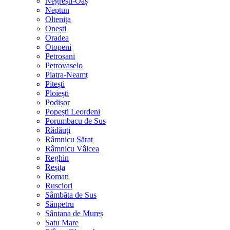
Negrești-Oaș
Neptun
Oltenița
Onești
Oradea
Otopeni
Petroșani
Petrovaselo
Piatra-Neamț
Pitești
Ploiești
Podișor
Popești Leordeni
Porumbacu de Sus
Rădăuți
Râmnicu Sărat
Râmnicu Vâlcea
Reghin
Reșița
Roman
Rusciori
Sâmbăta de Sus
Sânpetru
Sântana de Mureș
Satu Mare