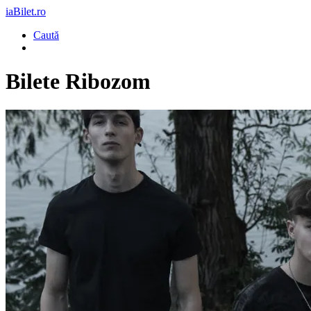
iaBilet.ro
Caută
Bilete
Ribozom