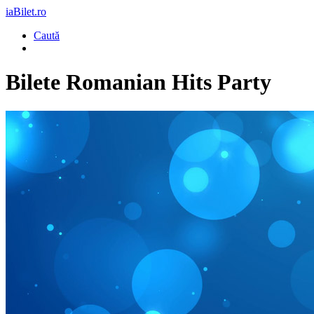
iaBilet.ro
Caută
Bilete
Romanian Hits Party