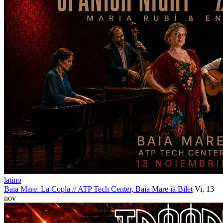
latino
Baia Mare: La Copla
//
ATP Tech Center, Baia Mare
ia Bilet
Vi, 13
nov