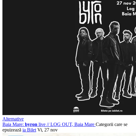
Alternative
Baia Mare:
byron
live
//
LOG OUT, Baia Mare
Categorii care se
epuizează
ia Bilet
Vi, 27 nov