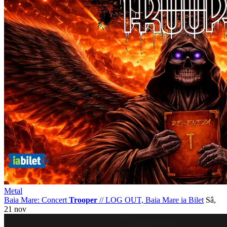
Metal
Baia Mare: Concert
Trooper
//
LOG OUT, Baia Mare
ia Bilet
Sâ,
21 nov