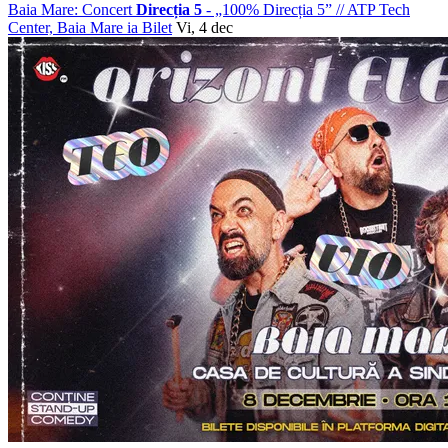
Baia Mare: Concert
Direcția 5
- „100% Direcția 5”
//
ATP Tech
Center, Baia Mare
ia Bilet
Vi, 4 dec