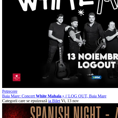
Petrecere
Baia Mare: Concert
White Mahala
•
//
LOG OUT, Baia Mare
Categorii care se epuizează
ia Bilet
Vi, 13 nov