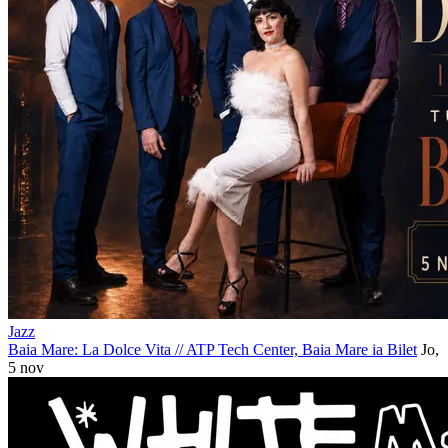
Jazz
Baia Mare: La Dolce Vita
//
ATP Tech Center, Baia Mare
ia Bilet
Jo,
5 nov