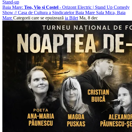
Stand-up
Baia Mare:
Teo, Vio și Costel
- Orizont Electric | Stand Up Comedy
Show
//
Casa de Cultura a Sindicatelor Baia Mare Sala Mica, Baia
Mare
Categorii care se epuizează
ia Bilet
Ma, 8 dec