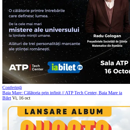
Conferință
Baia Mare: Călătoria prin infinit
//
ATP Tech Center, Baia Mare
ia
Bilet
Vi, 16 oct