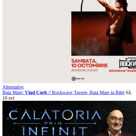
Alternative
Baia Mare:
Vlad Corb
//
Rockwave Tavern, Baia Mare
ia Bilet
Sâ,
10 oct