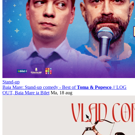
Stand-up
Baia Mare: Stand-up comedy - Best of
Toma & Popesco
//
LOG
OUT, Baia Mare
ia Bilet
Ma, 18 aug