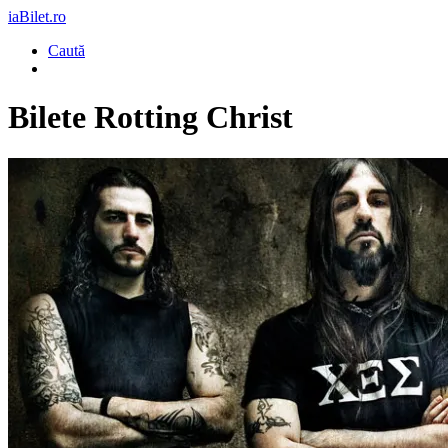
iaBilet.ro
Caută
Bilete
Rotting Christ