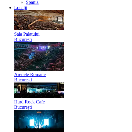
Spania
Locații
Sala Palatului
București
Arenele Romane
București
Hard Rock Cafe
București