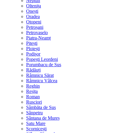
Neptun
Oltenița
Onești
Oradea
Otopeni
Petroșani
Petrovaselo
Piatra-Neamț
Pitești
Ploiești
Podișor
Popești Leordeni
Porumbacu de Sus
Rădăuți
Râmnicu Sărat
Râmnicu Vâlcea
Reghin
Reșița
Roman
Rusciori
Sâmbăta de Sus
Sânpetru
Sântana de Mureș
Satu Mare
Scornicești