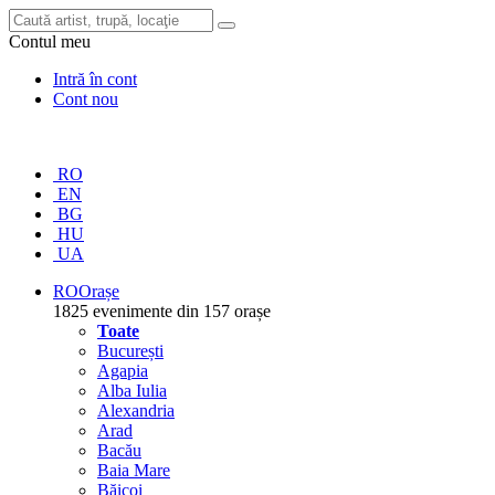
Contul meu
Intră în cont
Cont nou
RO
EN
BG
HU
UA
RO
Orașe
1825 evenimente din 157 orașe
Toate
București
Agapia
Alba Iulia
Alexandria
Arad
Bacău
Baia Mare
Băicoi