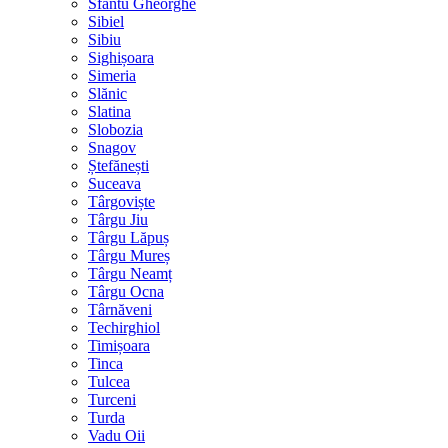
Sfântu Gheorghe
Sibiel
Sibiu
Sighișoara
Simeria
Slănic
Slatina
Slobozia
Snagov
Ștefănești
Suceava
Târgoviște
Târgu Jiu
Târgu Lăpuș
Târgu Mureș
Târgu Neamț
Târgu Ocna
Târnăveni
Techirghiol
Timișoara
Tinca
Tulcea
Turceni
Turda
Vadu Oii