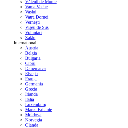
Vălenii de Munte
Vama Veche
Vaslui
Vatra Dornei
Vernești
Vișeu de Sus
Voluntari
Zalău
Internațional
Austria
Belgia
Bulgaria
Cipru
Danemarca
Elveția
Franța
Germania
Grecia
Irlanda
Italia
Luxemburg
Marea Britanie
Moldova
Norvegia
Olanda