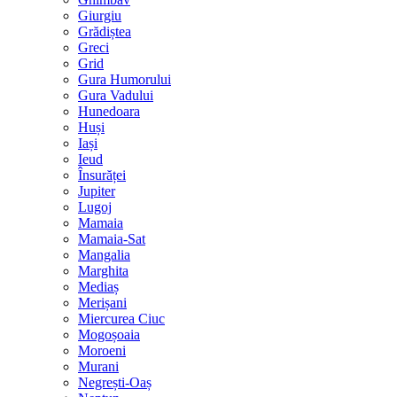
Giurgiu
Grădiștea
Greci
Grid
Gura Humorului
Gura Vadului
Hunedoara
Huși
Iași
Ieud
Însurăței
Jupiter
Lugoj
Mamaia
Mamaia-Sat
Mangalia
Marghita
Mediaș
Merișani
Miercurea Ciuc
Mogoșoaia
Moroeni
Murani
Negrești-Oaș