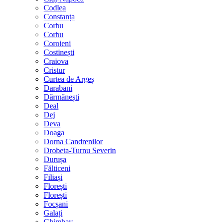
Codlea
Constanța
Corbu
Corbu
Coroieni
Costinești
Craiova
Cristur
Curtea de Argeș
Darabani
Dărmănești
Deal
Dej
Deva
Doaga
Dorna Candrenilor
Drobeta-Turnu Severin
Durușa
Fălticeni
Filiași
Florești
Florești
Focșani
Galați
Ghimbav