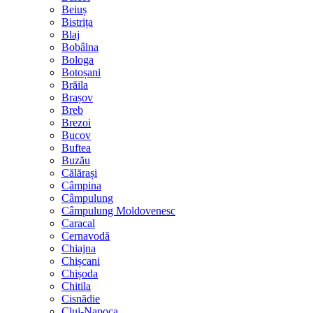
Beiuș
Bistrița
Blaj
Bobâlna
Bologa
Botoșani
Brăila
Brașov
Breb
Brezoi
Bucov
Buftea
Buzău
Călărași
Câmpina
Câmpulung
Câmpulung Moldovenesc
Caracal
Cernavodă
Chiajna
Chișcani
Chișoda
Chitila
Cisnădie
Cluj-Napoca