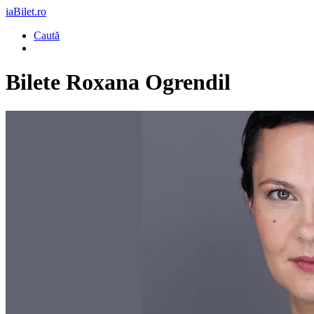
iaBilet.ro
Caută
Bilete
Roxana Ogrendil