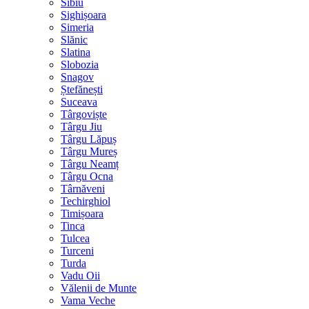
Sibiu
Sighișoara
Simeria
Slănic
Slatina
Slobozia
Snagov
Ștefănești
Suceava
Târgoviște
Târgu Jiu
Târgu Lăpuș
Târgu Mureș
Târgu Neamț
Târgu Ocna
Târnăveni
Techirghiol
Timișoara
Tinca
Tulcea
Turceni
Turda
Vadu Oii
Vălenii de Munte
Vama Veche