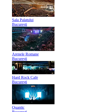
Sala Palatului
București
Arenele Romane
București
Hard Rock Cafe
București
Quantic
București