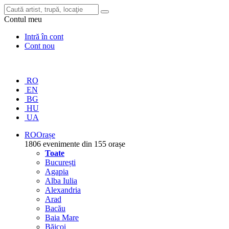
Contul meu
Intră în cont
Cont nou
RO
EN
BG
HU
UA
RO
Orașe
1806 evenimente din 155 orașe
Toate
București
Agapia
Alba Iulia
Alexandria
Arad
Bacău
Baia Mare
Băicoi