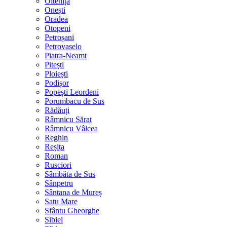
Oltenița
Onești
Oradea
Otopeni
Petroșani
Petrovaselo
Piatra-Neamț
Pitești
Ploiești
Podișor
Popești Leordeni
Porumbacu de Sus
Rădăuți
Râmnicu Sărat
Râmnicu Vâlcea
Reghin
Reșița
Roman
Rusciori
Sâmbăta de Sus
Sânpetru
Sântana de Mureș
Satu Mare
Sfântu Gheorghe
Sibiel