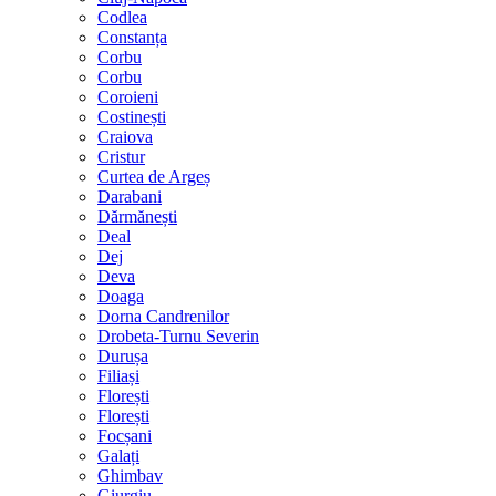
Codlea
Constanța
Corbu
Corbu
Coroieni
Costinești
Craiova
Cristur
Curtea de Argeș
Darabani
Dărmănești
Deal
Dej
Deva
Doaga
Dorna Candrenilor
Drobeta-Turnu Severin
Durușa
Filiași
Florești
Florești
Focșani
Galați
Ghimbav
Giurgiu