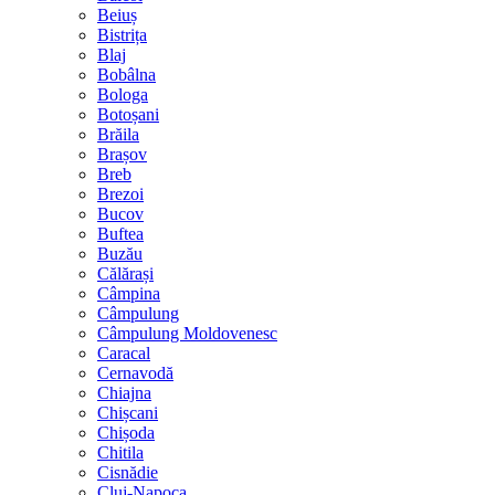
Beiuș
Bistrița
Blaj
Bobâlna
Bologa
Botoșani
Brăila
Brașov
Breb
Brezoi
Bucov
Buftea
Buzău
Călărași
Câmpina
Câmpulung
Câmpulung Moldovenesc
Caracal
Cernavodă
Chiajna
Chișcani
Chișoda
Chitila
Cisnădie
Cluj-Napoca