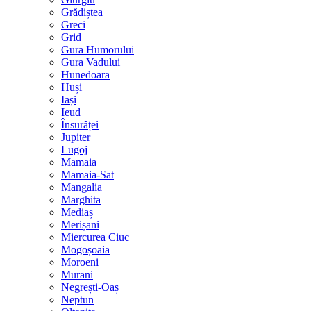
Grădiștea
Greci
Grid
Gura Humorului
Gura Vadului
Hunedoara
Huși
Iași
Ieud
Însurăței
Jupiter
Lugoj
Mamaia
Mamaia-Sat
Mangalia
Marghita
Mediaș
Merișani
Miercurea Ciuc
Mogoșoaia
Moroeni
Murani
Negrești-Oaș
Neptun