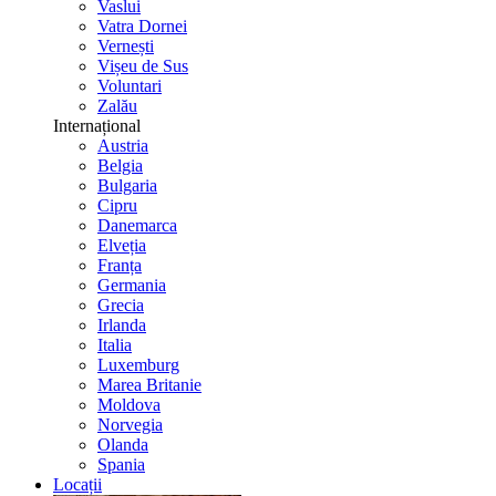
Vaslui
Vatra Dornei
Vernești
Vișeu de Sus
Voluntari
Zalău
Internațional
Austria
Belgia
Bulgaria
Cipru
Danemarca
Elveția
Franța
Germania
Grecia
Irlanda
Italia
Luxemburg
Marea Britanie
Moldova
Norvegia
Olanda
Spania
Locații